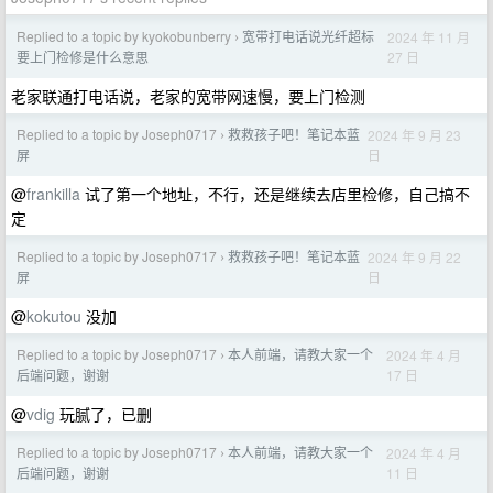
Replied to a topic by kyokobunberry
宽带打电话说光纤超标
2024 年 11 月
›
27 日
要上门检修是什么意思
老家联通打电话说，老家的宽带网速慢，要上门检测
Replied to a topic by Joseph0717
救救孩子吧！笔记本蓝
2024 年 9 月 23
›
日
屏
@
frankilla
试了第一个地址，不行，还是继续去店里检修，自己搞不
定
Replied to a topic by Joseph0717
救救孩子吧！笔记本蓝
2024 年 9 月 22
›
日
屏
@
kokutou
没加
Replied to a topic by Joseph0717
本人前端，请教大家一个
2024 年 4 月
›
17 日
后端问题，谢谢
@
vdig
玩腻了，已删
Replied to a topic by Joseph0717
本人前端，请教大家一个
2024 年 4 月
›
11 日
后端问题，谢谢