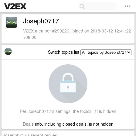
Joseph0717
V2EX member #299226, joined on 2018-03-12 12:41:22
+08:00
Switch topics list
Per Joseph0717's settings, the topics list is hidden
Deals
info, including closed deals, is not hidden
Joseph0717's recent replies