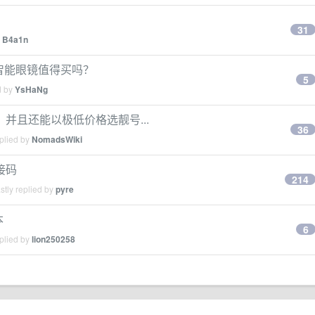
31
y
B4a1n
现在智能眼镜值得买吗？
5
d by
YsHaNg
并且还能以极低价格选靓号...
36
plied by
NomadsWiki
接码
214
tly replied by
pyre
本
6
plied by
lion250258