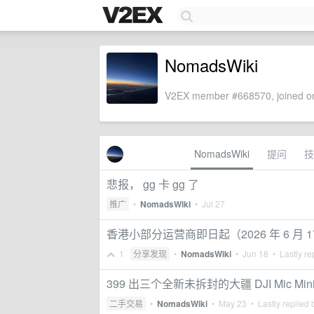
NomadsWiki
V2EX member #668570, joined on
NomadsWiki
提问
技
悲报， gg 卡 gg 了
推广
•
NomadsWiki
•
Jul 27
香港小部分运营商即日起（2026 年 6 月
1
分享发现
•
NomadsWiki
•
Jun 18
• Lastly re
399 出三个全新未拆封的大疆 DJI Mic Mini 
二手交易
•
NomadsWiki
•
May 23
• Lastly replied