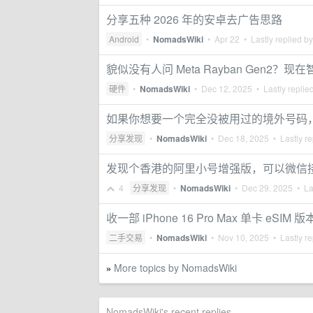
分享五种 2026 年的安卓去广告思路
Android
•
NomadsWiki
•
Apr 22
• Lastly replied b
貌似没有人问 Meta Rayban Gen2？
硬件
•
NomadsWiki
•
Dec 12, 2025
• Lastly replie
如果你想要一个完全没被用过的境外号码，
分享发现
•
NomadsWiki
•
Dec 18, 2025
• Lastly re
发现个香港的阿里小号增强版，可以微信
4
分享发现
•
NomadsWiki
•
Dec 29, 2025
• Las
收一部 iPhone 16 Pro Max 单卡 eSIM 版
二手交易
•
NomadsWiki
•
Nov 10, 2025
• Lastly re
More topics by NomadsWiki
»
NomadsWiki's recent replies