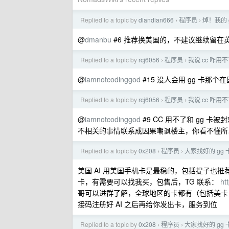
Replied to a topic by
diandian666
程序员
焯！我的 
›
›
@
dmanbu
#6 推荐换美国的，不建议继续留
Replied to a topic by
rcj6056
程序员
我说 cc 咋用不
›
›
@
iamnotcodinggod
#15 没人会用 gg 卡那个在
Replied to a topic by
rcj6056
程序员
我说 cc 咋用不
›
›
@
iamnotcodinggod
#9 CC 用不了和 gg 
不相关的事情联系成因果嘲讽楼主，你看不懂所
Replied to a topic by
0x208
程序员
大家找好的 gg
›
›
美国 AI 用美国手机卡是最稳的，包括提子也推
卡，有需要可以找我买，包售后，TG 联系：
ht
哥可以进群了解，全球地区的卡都有（包括美
接码注册好 AI 之后再给你发出卡，服务到位
Replied to a topic by
0x208
程序员
大家找好的 gg
›
›