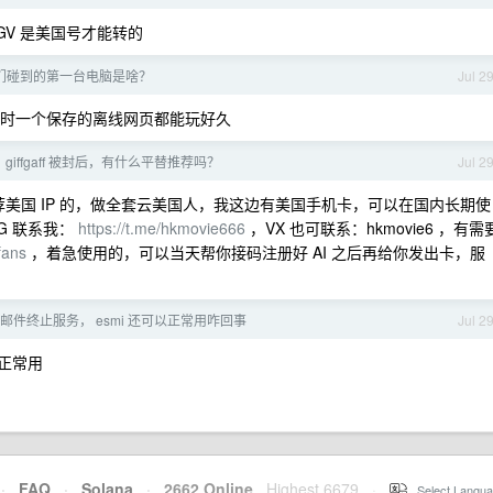
 ，GV 是美国号才能转的
们碰到的第一台电脑是啥？
Jul 2
忘了，当时一个保存的离线网页都能玩好久
 giffgaff 被封后，有什么平替推荐吗？
Jul 2
荐美国 IP 的，做全套云美国人，我这边有美国手机卡，可以在国内长期使
G 联系我：
https://t.me/hkmovie666
，VX 也可联系：hkmovie6 ，有需
fans
，着急使用的，可以当天帮你接码注册好 AI 之后再给你发出卡，服
f 收到邮件终止服务， esmi 还可以正常用咋回事
Jul 2
以正常用
·
FAQ
·
Solana
·
2662 Online
Highest 6679
·
Select Langua