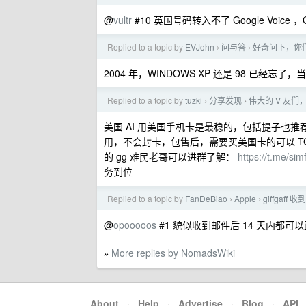
@
vultr
#10 英国号码转入不了 Google Voice
Replied to a topic by
EVJohn
问与答
好奇问下，你
›
›
2004 年，WINDOWS XP 还是 98 已经
Replied to a topic by
tuzki
分享发现
伟大的 V 友们，
›
›
美国 AI 用美国手机卡是最稳的，包括提子也推
用，不会封卡，包售后，需要买美国卡的可以 T
的 gg 难民老哥可以进群了解：
https://t.me/sim
务到位
Replied to a topic by
FanDeBiao
Apple
giffgaf
›
›
@
opooooos
#1 貌似收到邮件后 14 天内都可
More replies by NomadsWiki
»
About
·
Help
·
Advertise
·
Blog
·
API