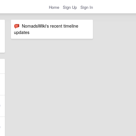
Home
Sign Up
Sign In
NomadsWiki's recent timeline
updates