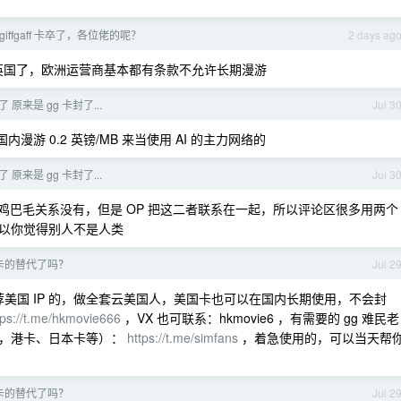
giffgaff 卡卒了，各位佬的呢？
2 days ag
在英国了，欧洲运营商基本都有条款不允许长期漫游
了 原来是 gg 卡封了...
Jul 3
国内漫游 0.2 英镑/MB 来当使用 AI 的主力网络的
了 原来是 gg 卡封了...
Jul 3
卡被封鸡巴毛关系没有，但是 OP 把这二者联系在一起，所以评论区很多用两个
以你觉得别人不是人类
 卡的替代了吗？
Jul 2
荐美国 IP 的，做全套云美国人，美国卡也可以在国内长期使用，不会封
tps://t.me/hkmovie666
，VX 也可联系：hkmovie6 ，有需要的 gg 难民老
卡，港卡、日本卡等）：
https://t.me/simfans
，着急使用的，可以当天帮
 卡的替代了吗？
Jul 2