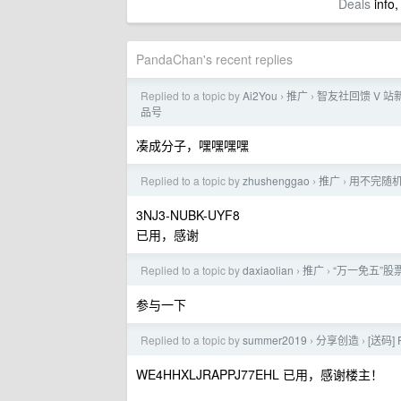
Deals
info,
PandaChan's recent replies
Replied to a topic by
Ai2You
推广
智友社回馈 V 站
›
›
品号
凑成分子，嘿嘿嘿嘿
Replied to a topic by
zhushenggao
推广
用不完随机
›
›
3NJ3-NUBK-UYF8
已用，感谢
Replied to a topic by
daxiaolian
推广
“万一免五”股票
›
›
参与一下
Replied to a topic by
summer2019
分享创造
[送码]
›
›
WE4HHXLJRAPPJ77EHL 已用，感谢楼主！