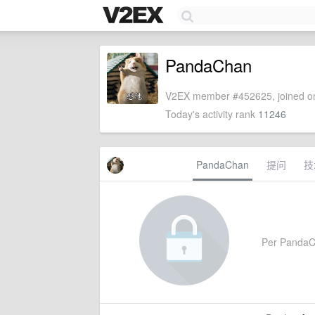
PandaChan
V2EX member #452625, joined on
Today's activity rank
11246
PandaChan
提问
技
Per PandaCha