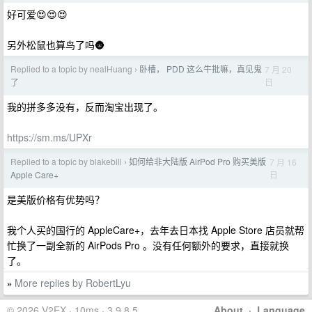
好可爱😍😍😍
另外松鼠也算鸟了吗🌚
Replied to a topic by nealHuang
卧槽， PDD 这么牛批嘛，真见鬼
7 月 20
›
日
了
我的拼多多没有，反而淘宝出现了。
https://sm.ms/UPXr
Replied to a topic by blakebill
如何给非大陆版 AirPod Pro 购买美版
7 月 16
›
日
Apple Care+
是美版价格有优势吗？
我个人买的国行的 AppleCare+，去年去日本找 Apple Store 店员就帮
忙换了一副全新的 AirPods Pro 。没有任何额外的要求，直接就换
了。
More replies by RobertLyu
»
© 2026 V2EX · 10ms · 3.9.8.5
About
·
Language