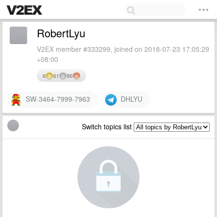
RobertLyu
V2EX member #333299, joined on 2018-07-23 17:05:29
+08:00
6
61
86
SW-3464-7999-7963
DHLYU
Switch topics list