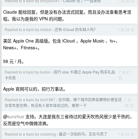
Replied to a topic by zhuiyun041
Claude 挂了?一直报错
7 月 30 日
›
Claude 能给回复，但是没有办法流式回复。而且没办法查看思考流
程。我以为是我的 VPN 的问题。
Replied to a topic by m3dull
还有 iCloud 的车缺人吗？
7 月 28 日
›
美区 Apple One 高级版。包含 iCloud ，Apple Music 、tv+、
News+、Fitness+。
58 元 / 月。
Replied to a topic by liudon
招行 visa 卡通过 Apple Pay 购买礼品
7 月 27
›
日
卡失败
Apple 官网可以的，招行万事达。
Replied to a topic by lord1987
在中国，哪个城市四季如春物价便宜适
7 月
›
26 日
合常年居住啊，有没有人常年体验过的，推荐一下
@
sunzhuo
支持。大连是我东三省待过的夏天吹热风很少是干热的，
反而是空气中微微凉爽。
Replied to a topic by ccraohng
最近一次拍的鸟，实在鸟荒了
7 月 22 日
›