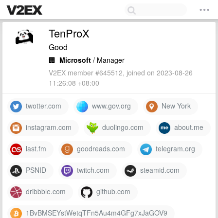
TenProX
Good
🏢
Microsoft
/ Manager
V2EX member #645512, joined on 2023-08-26
11:26:08 +08:00
twotter.com
www.gov.org
New York
instagram.com
duolingo.com
about.me
last.fm
goodreads.com
telegram.org
PSNID
twitch.com
steamid.com
dribbble.com
github.com
1BvBMSEYstWetqTFn5Au4m4GFg7xJaGOV9