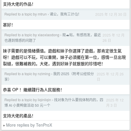
支持大佬的作品！
Replied to a topic by mtrun
诸公，我有三计🤔！
2025 年 12 月 30 日
›
甚好！
Replied to a topic by xiaoxiaodong
观🐢帖，有感而发，最近
2025 年 12 月
›
26 日
也遇到情感的问题了
妹子需要的是情緒價值。遊戲和妹子你選擇了遊戲，那肯定很生氣
呀！遊戲可以不玩，可以重開，妹子必須擺在第一位，感情一旦出現
裂縫，很難補救的。大佬，遇到好妹子就狠狠的珍惜吧！
Replied to a topic by nziming
我的 2025（附考公经验分
2025 年 12 月 26
›
日
享）
恭喜 OP ！繼續踐行為人民服務！
Replied to a topic by liqinliqin
找对象为什么要找体制内的，四
2025 年 12
›
月 3 日
博 AI 小黄鸭做活动 50 元一个
支持大佬的產品！
More replies by TenProX
»