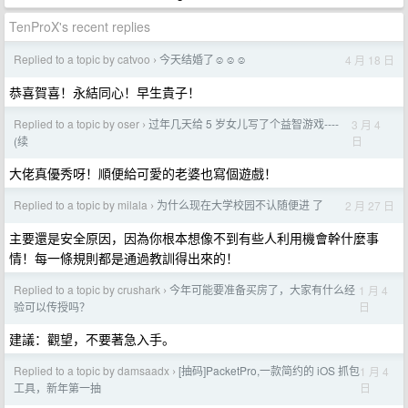
TenProX's recent replies
Replied to a topic by catvoo
今天结婚了☺️☺️☺️
4 月 18 日
›
恭喜賀喜！永結同心！早生貴子！
Replied to a topic by oser
过年几天给 5 岁女儿写了个益智游戏----
3 月 4
›
日
(续
大佬真優秀呀！順便給可愛的老婆也寫個遊戲！
Replied to a topic by milala
为什么现在大学校园不认随便进 了
2 月 27 日
›
主要還是安全原因，因為你根本想像不到有些人利用機會幹什麼事
情！每一條規則都是通過教訓得出來的！
Replied to a topic by crushark
今年可能要准备买房了，大家有什么经
1 月 4
›
日
验可以传授吗？
建議：觀望，不要著急入手。
Replied to a topic by damsaadx
[抽码]PacketPro,一款简约的 iOS 抓包
1 月 4
›
日
工具，新年第一抽