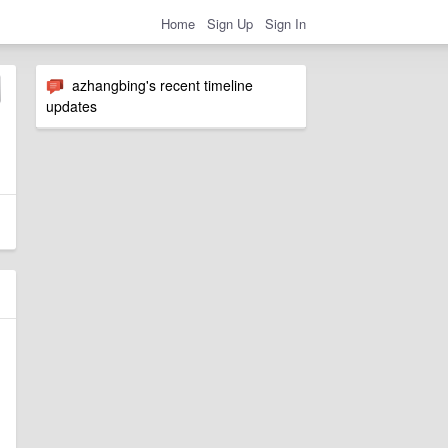
Home
Sign Up
Sign In
azhangbing's recent timeline
updates