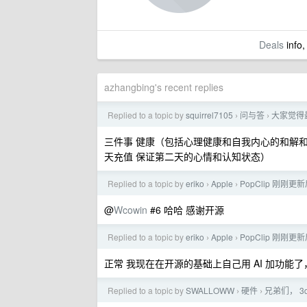
Deals
info,
azhangbing's recent replies
Replied to a topic by
squirrel7105
问与答
大家觉得
›
›
三件事 健康（包括心理健康和自我内心的和解和
天充值 保证第二天的心情和认知状态）
Replied to a topic by
eriko
Apple
PopClip 刚
›
›
@
Wcowin
#6 哈哈 感谢开源
Replied to a topic by
eriko
Apple
PopClip 刚
›
›
正常 我现在在开源的基础上自己用 AI 加功能
Replied to a topic by
SWALLOWW
硬件
兄弟们， 3d
›
›