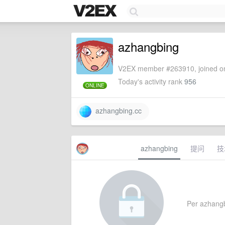
azhangbing
V2EX member #263910, joined on
Today's activity rank
956
ONLINE
azhangbing.cc
azhangbing
提问
技
Per azhangbi