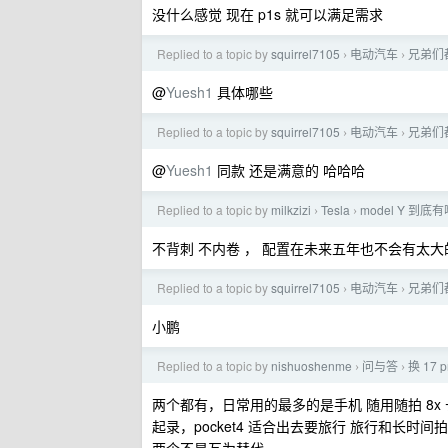
没什么感觉 现在 p1s 就可以满足需求
Replied to a topic by
squirrel7105
电动汽车
兄弟们
›
›
@
Yuesh1
具体哪些
Replied to a topic by
squirrel7105
电动汽车
兄弟们
›
›
@
Yuesh1
同款 还是满意的 哈哈哈
Replied to a topic by
milkzizi
Tesla
model Y 
›
›
不背刺 不内卷 ， 配置在未来五年也不会有太大
Replied to a topic by
squirrel7105
电动汽车
兄弟们
›
›
小鹏
Replied to a topic by
nishuoshenme
问与答
换 17 p
›
›
两个都有，日常用的最多的是手机 随用随拍 8x 长焦很
起录，pocket4 适合出去要旅行 旅行和长时间