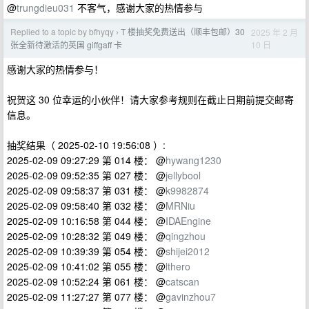
@
trungdieu031
不客气，感谢大家的热情参与
Replied to a topic by bfhyqy
T 楼抽奖免费送出（顺丰包邮）30
2025 年 2 月
›
10 日
张全新待激活的英国 giffgaff 卡
感谢大家的热情参与！
祝贺这 30 位幸运的小伙伴！请大家参考规则在截止日期前提交邮寄
信息。
抽奖结果（ 2025-02-10 19:56:08 ）:
2025-02-09 09:27:29 第 014 楼： @
hywang1230
2025-02-09 09:52:35 第 027 楼： @
jellybool
2025-02-09 09:58:37 第 031 楼： @
k9982874
2025-02-09 09:58:40 第 032 楼： @
MRNiu
2025-02-09 10:16:58 第 044 楼： @
IDAEngine
2025-02-09 10:28:32 第 049 楼： @
qingzhou
2025-02-09 10:39:39 第 054 楼： @
shijei2012
2025-02-09 10:41:02 第 055 楼： @
lthero
2025-02-09 10:52:24 第 061 楼： @
catscan
2025-02-09 11:27:27 第 077 楼： @
gavinzhou7