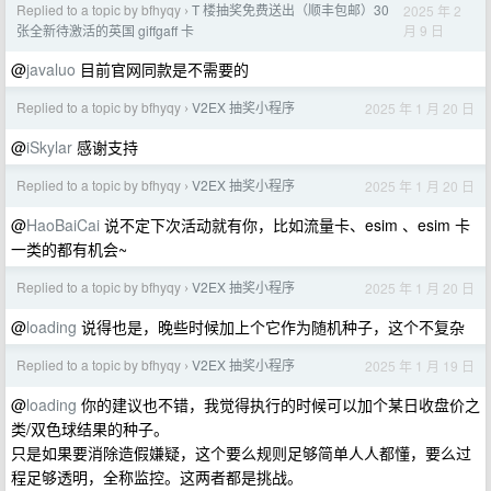
Replied to a topic by bfhyqy
T 楼抽奖免费送出（顺丰包邮）30
2025 年 2
›
月 9 日
张全新待激活的英国 giffgaff 卡
@
javaluo
目前官网同款是不需要的
Replied to a topic by bfhyqy
V2EX 抽奖小程序
2025 年 1 月 20 日
›
@
iSkylar
感谢支持
Replied to a topic by bfhyqy
V2EX 抽奖小程序
2025 年 1 月 20 日
›
@
HaoBaiCai
说不定下次活动就有你，比如流量卡、esim 、esim 卡
一类的都有机会~
Replied to a topic by bfhyqy
V2EX 抽奖小程序
2025 年 1 月 20 日
›
@
loading
说得也是，晚些时候加上个它作为随机种子，这个不复杂
Replied to a topic by bfhyqy
V2EX 抽奖小程序
2025 年 1 月 19 日
›
@
loading
你的建议也不错，我觉得执行的时候可以加个某日收盘价之
类/双色球结果的种子。
只是如果要消除造假嫌疑，这个要么规则足够简单人人都懂，要么过
程足够透明，全称监控。这两者都是挑战。