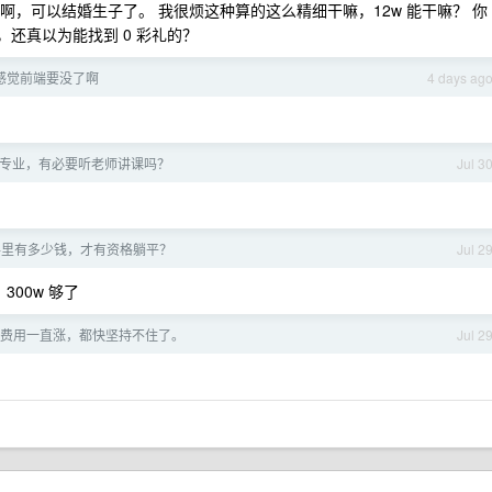
啊，可以结婚生子了。 我很烦这种算的这么精细干嘛，12w 能干嘛？ 你
了，还真以为能找到 0 彩礼的？
] 感觉前端要没了啊
4 days ag
专业，有必要听老师讲课吗？
Jul 3
手里有多少钱，才有资格躺平？
Jul 2
300w 够了
费用一直涨，都快坚持不住了。
Jul 2