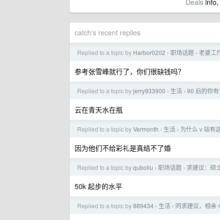
Deals
info,
catch's recent replies
Replied to a topic by
Harbor0202
职场话题
老婆工
›
›
参考张雪峰就行了，你们很缺钱吗？
Replied to a topic by
jerry933900
生活
90 后的你
›
›
云在青天水在瓶
Replied to a topic by
Vermonth
生活
为什么 v 站
›
›
因为他们不给彩礼是真结不了婚
Replied to a topic by
quboliu
职场话题
求建议：硕
›
›
50k 起步的水平
Replied to a topic by
889434
生活
同求建议，相亲 
›
›