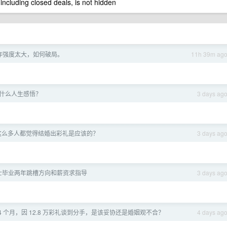
 including closed deals, is not hidden
作强度太大，如何破局。
11h 39m ag
有什么人生感悟？
3 days ag
有这么多人都觉得结婚出彩礼是应该的？
3 days ag
士毕业两年跳槽方向和薪资求指导
3 days ag
4 个月，因 12.8 万彩礼谈到分手，是该妥协还是婚姻观不合？
4 days ag