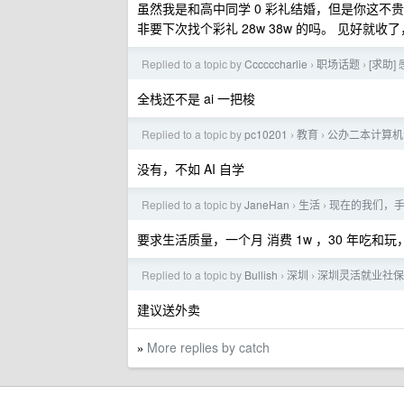
虽然我是和高中同学 0 彩礼结婚，但是你这不贵
非要下次找个彩礼 28w 38w 的吗。 见好就收
Replied to a topic by
Ccccccharlie
职场话题
[求助
›
›
全栈还不是 ai 一把梭
Replied to a topic by
pc10201
教育
公办二本计算机
›
›
没有，不如 AI 自学
Replied to a topic by
JaneHan
生活
现在的我们，
›
›
要求生活质量，一个月 消费 1w ，30 年吃和玩，
Replied to a topic by
Bullish
深圳
深圳灵活就业社保
›
›
建议送外卖
More replies by catch
»