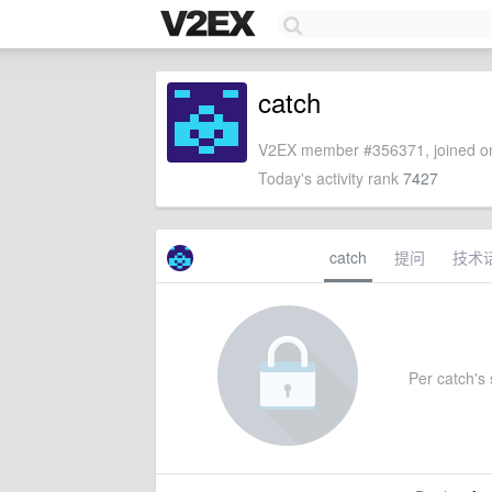
catch
V2EX member #356371, joined on
Today's activity rank
7427
catch
提问
技术
Per catch's s