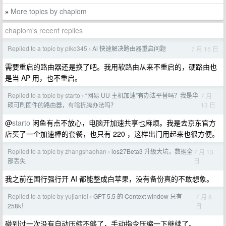
More topics by chapiom
»
chapiom's recent replies
Replied to a topic by plko345
Ai 快速解决路由器重启问题
7 月 15 日
›
需要重启的路由器还是换了吧。我用软路由从来不重启的，硬路由也
是当 AP 用，也不重启。
Replied to a topic by starto
“网易 UU 主机加速”有办法平替吗？我是华
7 月
›
13 日
硕可刷固件的路由器，有啥折腾办法吗？
@
starto
闲鱼有点不放心，电脑开加速共享也麻烦。我是去京东官方
店买了一个加速棒的套餐，也只有 220 ，这样出门用起来也很方便。
Replied to a topic by zhangshaohan
ios27Beta3 升级大坑，数据全
7 月 13
›
日
部丢失
我之前在国行强行开 AI 都能整成白苹果，没有备份真的不敢想象。
Replied to a topic by yujianfei
GPT 5.5 的 Context window 只有
7 月 8
›
日
258k！
碰到过一次没有自动压缩不够了，手动指令压缩一下继续了。