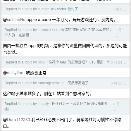
Replied to a topic by suibianHe
codex 被封了
7 月 6 日
›
@
suibianHe
apple arcade 一年订阅，玩玩游戏还行，没内购。
Replied to a topic by terence4444
所谓的“美国家宽 IP”是怎么来的，
7 月 6
›
日
个人的一点猜想
国内一些独立 app 的机场，是拿你的流量做回国代理的，那边的可能
也类似。
Replied to a topic by 0bit0
推荐个 mac 的显示器吧？ 618 想搞一个
6 月 24 日
›
@
daisyfloor
我感觉正常
Replied to a topic by rumengzhenxing
突然想离婚了
6 月 22 日
›
这种帖子越来越多了，刚在 L 站看到个想出家的。
Replied to a topic by lesusly
理性讨论一下公共场合抽烟和随地吐
6 月 3
›
日
痰！
@
Dora112233
我已经非必要不出门了，骑车等红灯习惯性不停路
口。