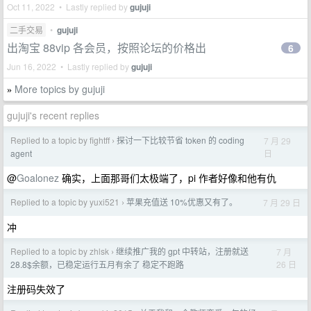
Oct 11, 2022 • Lastly replied by
gujuji
二手交易
•
gujuji
出淘宝 88vip 各会员，按照论坛的价格出
6
Jun 16, 2022 • Lastly replied by
gujuji
More topics by gujuji
»
gujuji's recent replies
Replied to a topic by fightff
探讨一下比较节省 token 的 coding
7 月 29
›
日
agent
@
Goalonez
确实，上面那哥们太极端了，pi 作者好像和他有仇
Replied to a topic by yuxi521
苹果充值送 10%优惠又有了。
7 月 29 日
›
冲
Replied to a topic by zhlsk
继续推广我的 gpt 中转站，注册就送
7 月
›
26 日
28.8$余额，已稳定运行五月有余了 稳定不跑路
注册码失效了