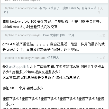
Replied to a topic by ccai
被 Opus 搞崩了，想换 Fable 5，有靠谱中转
1 天
›
前
吗？
我用 factory droid 100 美金方案，合规很稳，但是 100 美金套餐，
fable5 max 5 小时量也只抗几次交互
Replied to a topic by Sunyin
Grok 优惠价 $30 三个月
1 天前
›
grok 4.5 被严重低估。。。。。我自己最近一段是一件用的最多的就
是 grok4.5 了，又快又省准确率也很好，还不啰嗦。
Replied to a topic by zhouhuab
好多苦人
1 天前
›
@
GyroZeppeli13
北上广深确实 5k 工资不是那么难,问题是生活成本
多少? 房租多少?每年返乡交通费多少?
这么容易,国家的总理都是吃白饭了,你可以当总理了.
哪怕 5K 一个月,要付出多少,
能攒下多少?能攒下多少?能攒下多少?能攒下多少?能攒下多少?能攒
下多少?