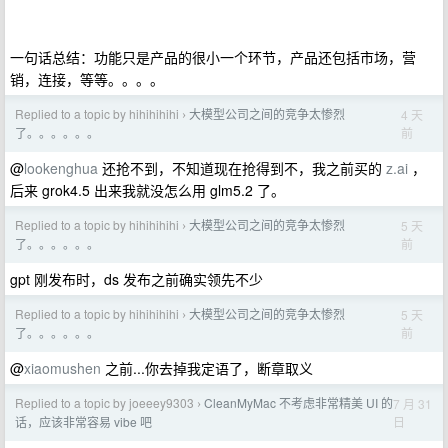
一句话总结：功能只是产品的很小一个环节，产品还包括市场，营
销，连接，等等。。。。
Replied to a topic by hihihihihi
大模型公司之间的竞争太惨烈
4 天
›
前
了。。。。。。
@
lookenghua
还抢不到，不知道现在抢得到不，我之前买的
z.ai
，
后来 grok4.5 出来我就没怎么用 glm5.2 了。
Replied to a topic by hihihihihi
大模型公司之间的竞争太惨烈
5 天
›
前
了。。。。。。
gpt 刚发布时，ds 发布之前确实领先不少
Replied to a topic by hihihihihi
大模型公司之间的竞争太惨烈
5 天
›
前
了。。。。。。
@
xiaomushen
之前...你去掉我定语了，断章取义
Replied to a topic by joeeey9303
CleanMyMac 不考虑非常精美 UI 的
7 月 31
›
日
话，应该非常容易 vibe 吧