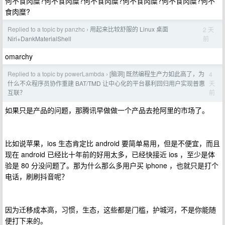
何不食肉糜?何不食肉糜?何不食肉糜?何不食肉糜?何不食肉糜?何不
食肉糜?
Replied to a topic by panzhc
用起来比较舒服的 Linux 桌面
2 天
›
前
Niri+DankMaterialShell
omarchy
Replied to a topic by powerLambda
[脑洞] 既然编程生产力如此高了，为
4
›
天
什么不众程序员协作重建 BAT/TMD 让中心化的平台暴利回归用户实现普惠
前
互联？
如果只是产品的问题，那腾讯早做做一个产品去抢阿里的市场了。
比如说苹果，ios 生态肯定比 android 要简单易用，但是不便宜，而且
现在 android 已经比十年前的好用太多，已经快接近 ios ，至少是体
验是 80 分没问题了。那为什么那么多用户买 iphone ，也就只是打个
电话，刷刷抖音呢？
因为迁移成本高，习惯，生态，这些都是门槛，护城河，不是你能随
便打下来的。