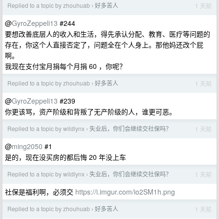
Replied to a topic by zhouhuab
好多苦人
1 天前
›
@
GyroZeppeli13
#244
要想改善底层人的收入和生活，得先承认分配、教育、医疗等问题的
存在，你这个人直接否定了，问题全在个人身上。那他妈还改个屁
啊。
我现在支付宝月捐每个月捐 60 ，你呢？
Replied to a topic by zhouhuab
好多苦人
1 天前
›
@
GyroZeppeli13
#239
你更该骂，资产阶级和背叛了无产阶级的人，谁更可恶。
Replied to a topic by wildlynx
失业后，你们会继续交社保吗？
1 天前
›
@
ming2050
#1
是的，现在没买房的都后悔 20 年没上车
Replied to a topic by wildlynx
失业后，你们会继续交社保吗？
1 天前
›
社保是福利啊，必须交
https://i.imgur.com/io2SM1h.png
Replied to a topic by zhouhuab
好多苦人
1 天前
›