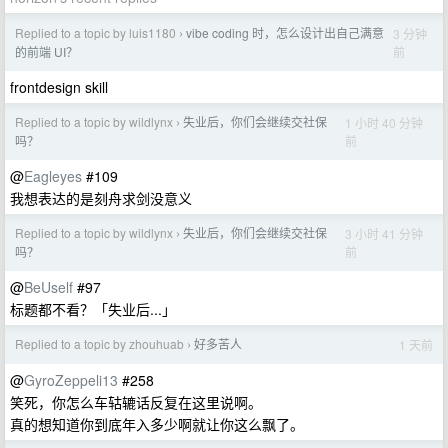
Replied to a topic by luis1180
vibe coding 时，怎么设计出自己满意
3 分钟
›
前
的前端 UI？
frontdesign skill
Replied to a topic by wildlynx
失业后，你们会继续交社保
1 小时 40 分钟
›
前
吗？
@
Eagleyes
#109
我想表达的是刻舟求剑没意义
Replied to a topic by wildlynx
失业后，你们会继续交社保
3 小时 41 分钟
›
前
吗？
@
BeUself
#97
标题都不看？「失业后...」
Replied to a topic by zhouhuab
好多苦人
1 天前
›
@
GyroZeppeli13
#258
笑死，你怎么车轱辘话反复在这里说啊。
真的想知道你到底年入多少啊就让你这么飘了。