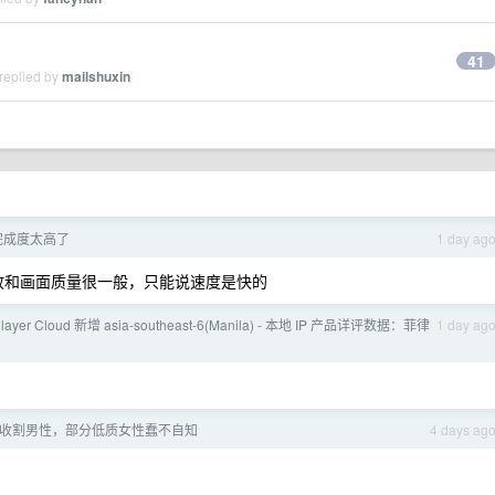
41
replied by
mailshuxin
的完成度太高了
1 day ag
放和画面质量很一般，只能说速度是快的
nlayer Cloud 新增 asia-southeast-6(Manila) - 本地 IP 产品详评数据：菲律
1 day ag
收割男性，部分低质女性蠢不自知
4 days ag