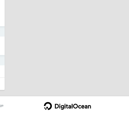
7
6
ge