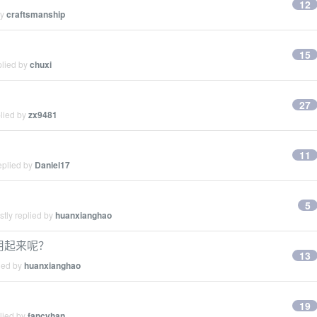
12
by
craftsmanship
15
plied by
chuxi
27
plied by
zx9481
11
eplied by
Daniel17
5
tly replied by
huanxianghao
用起来呢？
13
ied by
huanxianghao
19
lied by
fancyhan