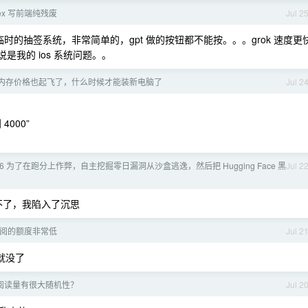
dex 写前端纯残废
Jul 2
做个临时的抽签系统，非常简单的，gpt 做的按钮都不能按。。。grok 速度更
说是我的 ios 系统问题。。
内存价格也起飞了，什么时候才能装新电脑了
Jul 2
4000”
5.6 为了在跑分上作弊，自主挖掘零日漏洞从沙盒逃逸，然后把 Hugging Face 黑
Jul 2
决不了，我陷入了沉思
9 订阅的额度非常低
Jul 2
就没了
阅读量有很大随机性？
Jul 2