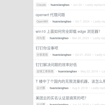
Claude
•
huanxianghao
•
Jun 24
• Lastly replied 
openwrt 代理问题
OpenWrt
•
huanxianghao
•
Oct 7, 2024
• Lastly re
win10 上面如何完全卸载 edge 浏览器？
问与答
•
huanxianghao
•
Mar 20, 2023
• Lastly re
钉钉你没事吧
分享发现
•
huanxianghao
•
Oct 21, 2022
• Lastly r
钉钉解决问题的效率好低
全球工单系统
•
huanxianghao
•
May 22, 2019
• Las
T 楼中了个国内的无限流量机器，该怎么
云计算
•
huanxianghao
•
Aug 6, 2018
• Lastly repl
美团云的实名认证是搞笑的吧？
云计算
•
huanxianghao
•
Jun 14, 2018
• Lastly rep