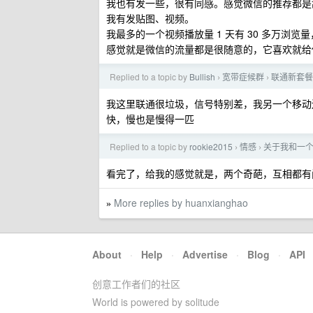
我也有发一些，很有同感。感觉微信的推荐都是
我有发贴图、视频。
我最多的一个视频播放量 1 天有 30 多万浏览
感觉就是微信的流量都是很随意的，它喜欢就给
Replied to a topic by
Bullish
宽带症候群
联通新套餐
›
›
我这里联通很垃圾，信号特别差，我另一个移动
快，慢也是慢得一匹
Replied to a topic by
rookie2015
情感
关于我和一
›
›
看完了，给我的感觉就是，两个奇葩，互相都有
More replies by huanxianghao
»
About
·
Help
·
Advertise
·
Blog
·
API
创意工作者们的社区
World is powered by solitude