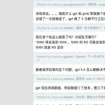
Replied to a topic by
yourajkhuram470
程序员
co
›
›
深有体会。。。我刚才让 gpt 和 grok 帮我
且错了一次就做成了，gpt 做了 3 次都不行之后
Replied to a topic by
JswWs1
硬件
显卡也涨价了，
›
›
现在发个帖这么随意了吗？内容乱写都行？
“5060 将会涨到 3000 ，5060 的 8G 可能会涨到 
5060 就是 8G 显存
Replied to a topic by
ggdxwz
OpenAI
下一代 GPT
›
›
了
看着我项目里的这个问题，gpt 5.6 怎么都解
Replied to a topic by
midraos
程序员
kimi ￥ 19
›
›
gpt 现在改周额度，明显额度少了很多，蹬几下
Replied to a topic by
libasten
问与答
微信公众号的
›
›