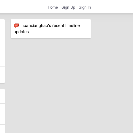
Home
Sign Up
Sign In
huanxianghao's recent timeline
updates