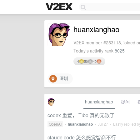
huanxianghao
V2EX member #253118, joined on
Today's activity rank
8025
4
50
40
深圳
huanxianghao
提问
codex 重置， Tibo 真的无敌了
OpenAI
•
huanxianghao
•
Jul 27
• Lastly replied 
claude code 怎么感觉智商不行