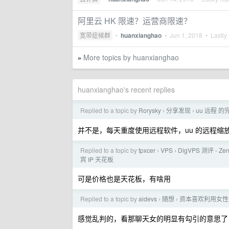
阿里云 HK 限速？运营商限速？
宽带症候群
•
huanxianghao
•
Jun 1, 2018
• Lastly 
More topics by huanxianghao
»
huanxianghao's recent replies
Replied to a topic by
Rorysky
分享发现
uu 远程 
›
›
并不是，每天重度使用远程软件，uu 的远程缩
Replied to a topic by
tpxcer
VPS
DigVPS 测评 - Ze
›
›
宾 IP 天花板
可是价格也是天花板，有啥用
Replied to a topic by
aidevs
随想
资本喜欢利用女性
›
›
感觉乱判的，看那聊天女的明显有勾引的意思了