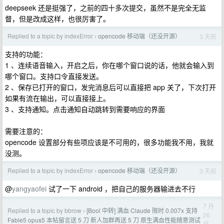
deepseek 还是挺强了，之前的四十多次提交，虽然不是完全无监
督，但是改成这样，也很厉害了。
Replied to a topic by indexError
opencode 移动端（还没开源）
3 天前
›
支持的功能：
1 、连续语音输入，开启之后，你在哪个窗口说的话，他就会输入到
哪个窗口。支持口令直接发送。
2 、保存已打开的窗口，发完消息后可以直接把 app 关了，下次打开
如果有流在输出，可以直接接上。
3 、支持通知。点击通知自动跳转到需要响应的界面
需要注意的：
opencode 设置部分有些项应该是不可用的，很多功能我不用，我就
没测。
Replied to a topic by indexError
opencode 移动端（还没开源）
3 天前
›
@
yangyaofei
试了一下 android ，把自己的服务器输进去不行
7 月
Replied to a topic by bbrow
[Bool 中转] 满血 Claude 限时 0.007x 支持
›
26
Fable5 opus5 本帖留言送 5 刀 新人加群再送 5 刀 原生满血性能随意测试
日