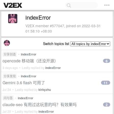
indexError
V2EX member #577047, joined on 2022-03-31
01:58:10 +08:00
Switch topics list
分享创造
•
indexError
opencode 移动端（还没开源）
6
3 days ago • Lastly replied by
indexError
分享发现
•
indexError
Gemini 3.6 flash 可用了
11
Jul 24 • Lastly replied by
kirbyzhu
问与答
•
indexError
claude-seo 有用过这玩意的吗？有效果吗
2
Jul 20 • Lastly replied by
indexError