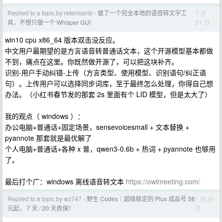
Replied to a topic by retemlamb
做了一个完全本地的语音转文字工
7 月
›
21 日
具，不想只做一个 Whisper GUI
win10 cpu x86_64 版本双击没反应。
中文用户最期望的是方言语音转普通话文本，这个开源模型基本都做
不到，痛点在这里。你既然做开源了，可以把这块补齐。
识别-用户手动纠错-上传（方言类型、使用模型、识别语句/纠正语
句）。上传用户可以选择同步词库，至于最终怎么处理，你得自己想
办法。（小红书春节发的那套 2s 里面有个 LID 模型，但是太大了）
我的观点（ windows ）：
办公电脑+普通话+固定场景，sensevoicesmall + 文本替换 +
pyannote 那套就是最优解了
个人电脑+普通话+各种 x 普，qwen3-0.6b + 热词 + pyannote 也够用
了。
最后打个广：windows 离线语音转文本
https://owlmeeting.com/
Replied to a topic by wz747
野生 Codex｜超级稳定的 Plus 成品号 38
7 月 20
›
日
元起， 7 天 / 20 天质保！