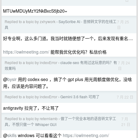
MTUwMDUyMzY2NkBxcS5jb20=
Replied to a topic by zxhywork
SayScribe AI - 音频转文字的在线工
7 月 25
›
日
具
好专业啊，这么多门道。我当时就随便想了一个，后来发现有重名....
https://owlmeeting.com/
能帮我优化优化吗？私信价格
Replied to a topic by indexError
claude-seo 有用过这玩意的吗？有
7 月 24
›
日
效果吗
@
bysir
用的 codex-seo ，搞了个 gpt plus 用光周额度做优化，没啥
用，应该是内容问题了。
Replied to a topic by indexError
Gemini 3.6 flash 可用了
7 月 22 日
›
antigravity 拉完了，不让骂了
Replied to a topic by retemlamb
做了一个完全本地的语音转文字工
7 月
›
21 日
具，不想只做一个 Whisper GUI
@
skills
windows 可以看看这个
https://owlmeeting.com/