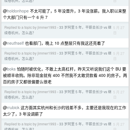
日
续卷杭州，怎么选？
@
holdonhope
不太可能了，5 年没晋升，3 年没涨薪。我入职以来整
个大部门只有一个 6 升 7
Replied to a topic by jimmer1993
33 岁阿里 5 年，平薪去长沙 vs 继
5 月 27
›
日
续卷杭州，怎么选？
@
neuthself
也看部门，晚上 10 点整层只有我这还亮着了
Replied to a topic by jimmer1993
33 岁阿里 5 年，平薪去长沙 vs 继
5 月 27
›
日
续卷杭州，怎么选？
@
boks
怕随时被优化，不敢上太高杠杆，昨天又听说我们这个 BU 要
被顺丰收购。除非现金就有 400 不然我不太敢贷款看 400 的房子。两
百的房子又都很偏要么很老
Replied to a topic by jimmer1993
33 岁阿里 5 年，平薪去长沙 vs 继
5 月 27
›
日
续卷杭州，怎么选？
@
rrubick
这方面其实杭州和长沙的钱差不多，主要还是我现在的工作
太少了，3 年没调薪了
Replied to a topic by jimmer1993
33 岁阿里 5 年，平薪去长沙 vs 继
5 月 27
›
日
续卷杭州，怎么选？