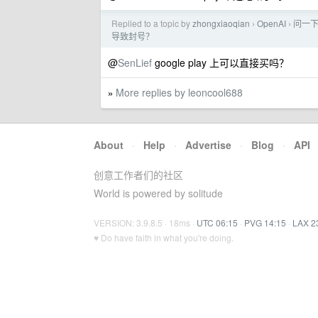
Replied to a topic by
zhongxiaoqian
OpenAI
问一下
›
›
导致封号？
@
SenLief
google play 上可以直接买吗？
More replies by leoncool688
»
About
·
Help
·
Advertise
·
Blog
·
API
创意工作者们的社区
World is powered by solitude
VERSION: 3.9.8.5 · 18ms ·
UTC 06:15
·
PVG 14:15
·
LAX 2
♥ Do have faith in what you're doing.