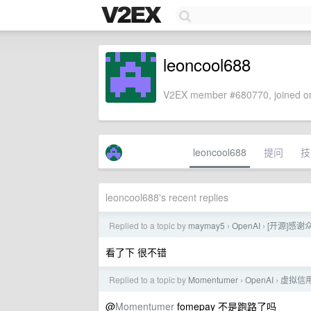
leoncool688
V2EX member #680770, joined on
leoncool688
提问
技
leoncool688's recent replies
Replied to a topic by
maymay5
OpenAI
[开源]感谢
›
›
看了下 很不错
Replied to a topic by
Momentumer
OpenAI
虚拟信用
›
›
@
Momentumer
fomepay 不是跑路了吗