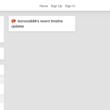
Home
Sign Up
Sign In
leoncool688's recent timeline
updates
4
4