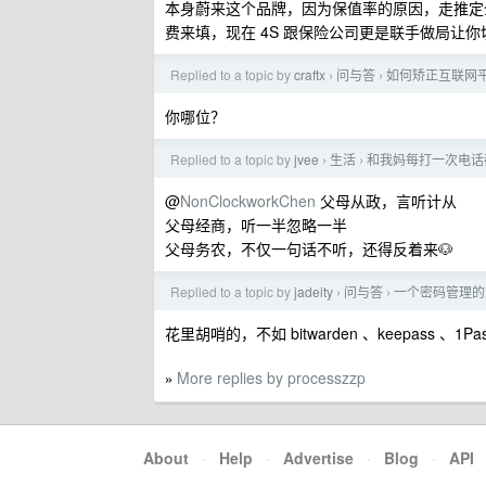
本身蔚来这个品牌，因为保值率的原因，走推定
费来填，现在 4S 跟保险公司更是联手做局让你
Replied to a topic by
craftx
问与答
如何矫正互联网
›
›
你哪位？
Replied to a topic by
jvee
生活
和我妈每打一次电话
›
›
@
NonClockworkChen
父母从政，言听计从
父母经商，听一半忽略一半
父母务农，不仅一句话不听，还得反着来🐶
Replied to a topic by
jadeity
问与答
一个密码管理的
›
›
花里胡哨的，不如 bitwarden 、keepass 、1Pas
More replies by processzzp
»
About
·
Help
·
Advertise
·
Blog
·
API