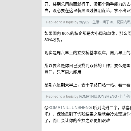
开，装到总闸前面就行了，没那个动手能力的去
白，没必要在这里装黑深残搞阴谋论，拿不出证
Replied to a topic by
xiyy02
生活
问了 ai，说国内
›
›
如果国内 80%的私企都是大小周和单休，那么
80%才对。
现实是周六早上的立交桥基本没车，周六早上的
所以要么是你自己没找到双休的工作；要么是国
意门，只有周六能用
星期六星期天早上，去十字路口站一站、看一看
Replied to a topic by
KOMA1NIUJUNSHENG
问与答
›
@
KOMA1NIUJUNSHENG
听到询残二字，恭喜
吧），保险拿到了询残结果之后就会冷处理逼你
了，而且会让你的全损之路更加艰难