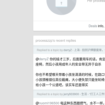
Per processz
Deals
info,
processzzp's recent replies
Replied to a topic by
darryZ
上海
拍到沪牌额度单，一
›
›
@
darryZ
你的娃才三岁，后面要用车的话，肯定
座椅，然后小孩用成年人的安全带无异于自杀
你也不希望哪天带着小孩坐滴滴的时候，在路口
小孩颈椎错位高位截瘫，大小便失禁只能坐轮椅
给小孩一个公道吧，该买车还是得买
Replied to a topic by
jerry933900
生活
“打工人三件
›
›
@
nuomi196500
电这种东西跟燃气、水不一样，