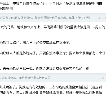
平台上下单找个师傅帮你装也行，一个月用了多少度电清清楚楚明明白
据就别叫
私企只有 21%可以做到双休，其余都是清一色的大小周、单休（月休 4 天）
Jul 3
周六的马路、地铁和公交车上，早晚高峰时段的流量就应该是周一~周五的
地铁可以跨栏，周六早上的公交车基本在运椅子。
内已经人人都是体制内了，只要你没本事上岸；要么每个家里都有一个任
，再去地铁站里逛一逛，你就会发现只有你需要苦哈哈的上班
蔚来被追尾，纠结维修还是强行走全损
Jul 
›
你成功被坑，询残是有有效期的，二次询残的残值会大幅打折（没想到
切割修车，你自己拖延不配合导致残值降低，那就不是保险公司的责任