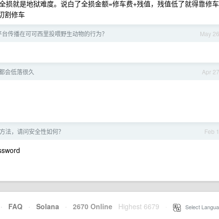
全损就是地狱难度。说白了全损金额=修车费+残值，残值低了就得靠修车
切割修车
平台传播在可可西里投喂野生动物的行为？
May 2
都会低落很久
Apr 2
方法，请问安全性如何？
Feb 
sword
·
FAQ
·
Solana
·
2670 Online
Highest 6679
·
Select Langua