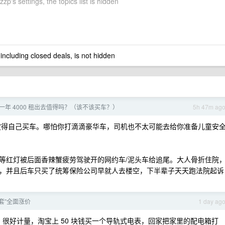
zp's settings, the topics list is hidden
 including closed deals, is not hidden
年 4000 租出去值得吗？（该不该买车？）
5h 47m ag
得自己买车。哪怕你打滴滴豪华车，司机也不太可能去给你准备儿童安
等红灯被后面香辣蟹疲劳驾驶开的网约车/泥头车给追尾。大人骨折住院
，并且后车只买了统筹保险公司早就人去楼空，下半辈子天天跑法院起诉
套”全面涨价
1 day ag
很好计量，淘宝上 50 块钱买一个导轨式电表，回家把家里的配电箱打