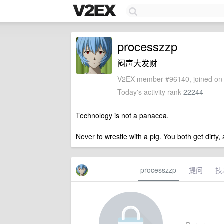
processzzp
闷声大发财
V2EX member #96140, joined on 
Today's activity rank
22244
Technology is not a panacea.
Never to wrestle with a pig. You both get dirty, 
processzzp
提问
技