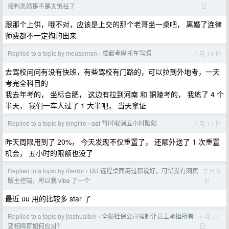
日
接判离婚是不是太冤枉了
跟那个上供，哦不对，应该是上交的那个老哥坐一桌吧， 离婚了连律
师费都不一定掏的出来
Replied to a topic by mouseman
成都考摩托车驾照
7 月 14 日
›
去驾校问问有没有快班，有些驾校有门路的，可以拉到外地考，一天
考完全科目的
我去年考的， 坐标合肥， 这边有拉到河南 和 铜陵考的， 我练了 4 个
半天， 我们一车人过了 1 大半吧， 当天拿证
Replied to a topic by kingfire
oai 暂时取消五小时限额
7 月 13 日
›
昨天周限用到了 20%， 今天发现不仅重置了， 还额外送了 1 次重置
机会， 五小时的限额也没了
Replied to a topic by i0error
UU 远程桌面用过都说好，可惜没有网页
7 月 9
›
日
版主控端，所以我 vibe 了一个
最近 uu 用的比较多 star 了
Replied to a topic by jiashuaibei
全额社保公司强制让员工承担所有
6 月 24
›
日
变相降薪如何应对？