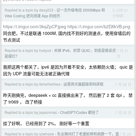
Replied to a topic by daxy223
记一次升级电信 2000Mbps 和
5 小时 51
›
分钟前
Vibe Coding 逆向测速 App 的经历
https://i.imgur.com/3kqZpCP.jpeg
https://i.imgur.com/b2DXkVB.png
同合肥，不过是联通 1000M, 国内找不到好的测速点，使用穿墙后的
节点测试
Replied to a topic by hxdyxd
关掉 IPv6、封禁 QUIC，到底是稳妥还
7 月 31
›
日
是摆烂？
我把这两个都关了，ipv6 是因为开着不安全，太依赖防火墙； quic 是
因为 UDP 流量可能无法被正确代理
Replied to a topic by IIxheiheihiea
运营商光猫超级密码获取
7 月 28 日
›
昨天刚搞完，deepseek + cc 直接搞出来了， 然后删了 2 套 dpi ， 禁
了 tr069 ， 改了桥接
Replied to a topic by jaysonmac
ChatGPT/Codex 都挂了
7 月 25 日
›
挂了好啊， 已经用到了 2%， 刚好等一个重置
Replied to a topic by szwhszw
失业期间打了老婆脸颊和肩膀一下，直
7 月 20
›