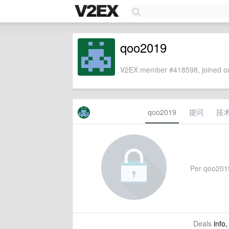
qoo2019
V2EX member #418598, joined on
qoo2019
提问
技
Per qoo2019'
Deals
info,