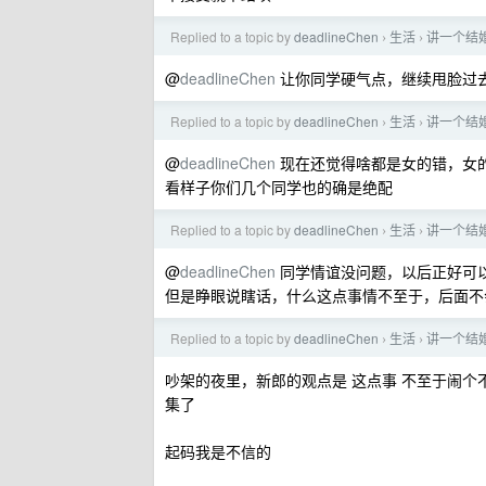
Replied to a topic by
deadlineChen
生活
讲一个结
›
›
@
deadlineChen
让你同学硬气点，继续甩脸过
Replied to a topic by
deadlineChen
生活
讲一个结
›
›
@
deadlineChen
现在还觉得啥都是女的错，女
看样子你们几个同学也的确是绝配
Replied to a topic by
deadlineChen
生活
讲一个结
›
›
@
deadlineChen
同学情谊没问题，以后正好可以
但是睁眼说瞎话，什么这点事情不至于，后面不
Replied to a topic by
deadlineChen
生活
讲一个结
›
›
吵架的夜里，新郎的观点是 这点事 不至于闹个
集了
起码我是不信的