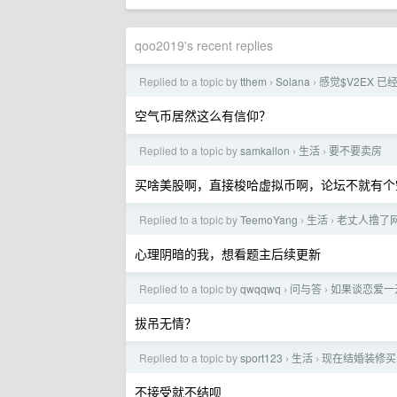
qoo2019's recent replies
Replied to a topic by
tthem
Solana
感觉$V2EX 
›
›
空气币居然这么有信仰？
Replied to a topic by
samkallon
生活
要不要卖房
›
›
买啥美股啊，直接梭哈虚拟币啊，论坛不就有个
Replied to a topic by
TeemoYang
生活
老丈人撸了
›
›
心理阴暗的我，想看题主后续更新
Replied to a topic by
qwqqwq
问与答
如果谈恋爱一
›
›
拔吊无情？
Replied to a topic by
sport123
生活
现在结婚装修买
›
›
不接受就不结呗