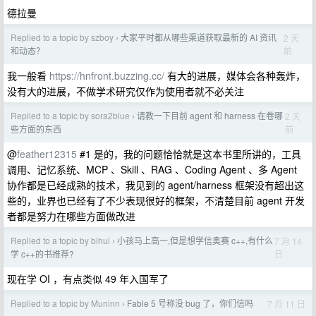
德拉曼
Replied to a topic by szboy
大家平时都从哪些渠道获取最新的 AI 资讯
2 天
›
前
和动态？
我一般看
https://hnfront.buzzing.cc/
有大的进展，媒体会各种轰炸，
没有大的进展，不做学术研究仅作为使用者就不必关注
Replied to a topic by sora2blue
请教一下目前 agent 和 harness 在卷哪
2 天
›
前
些方面的东西
@
feather12315
#1 是的，我的问题恰恰就是这本书里所讲的，工具
调用、记忆系统、MCP 、Skill 、RAG 、Coding Agent 、多 Agent
协作都是已经成熟的技术，我见到的 agent/harness 框架没有超出这
些的，业界也已经有了不少表现很好的框架，不清楚目前 agent 开发
者都是努力在哪些方面做改进
Replied to a topic by bihui
小孩马上高一,但是想学信奥赛 c++,有什么
7 月 14
›
日
学 c++的书推荐?
现在学 OI ，有点类似 49 年入国军了
Replied to a topic by Muninn
Fable 5 号称没 bug 了，你们信吗
7 月 11 日
›