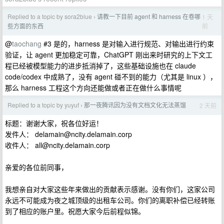
Replied to a topic by sora2blue
请教一下目前 agent 和 harness 在卷哪
1 天
›
前
些方面的东西
@
taochang
#3 是的，harness 是对输入进行规范、对输出进行约束
验证，让 agent 更加稳定可靠，ChatGPT 刚出来时研究的上下文工
程已经被模型能力的进步抵消掉了，这些基础设施也在 claude
code/codex 中成熟了，没有 agent 碰不到的能力（尤其是 linux ），
那么 harness 工程这个方向还能做或者正在做什么事情呢
Replied to a topic by yuyuf
那一夜腾讯因为没有文档文化无法蒸馏
2 天前
›
标题：谢谢大家，祝各位好运！
发件人：
delamain@ncity.delamain.corp
收件人：
all@ncity.delamain.corp
亲爱的各位前同事，
我想亲自对大家这些年来做出的贡献表示感谢。没有你们，这家公司
永远不可能成为夜之城顶级的出租车公司。你们的离职补偿已经转账
到了相应的账户里。祝愿大家今后前程似锦。