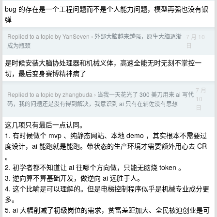
bug 的存在是一个工程问题而不是个人能力问题，模型再强也没有银
弹
Replied to a topic by YanSeven
外部大脑越来越强，原生大脑逐渐
7 月 10
›
日
成为瓶颈
是时候安装大脑协处理器和机械义体，高速全能无时无刻不掌控一
切，最后变身赛博精神病了
7 月
Replied to a topic by zhangbuda
当我一天花光了 300 美刀用来 ai 写代
›
10
码，我的问题还是没有得到解决，我意识到 ai 只有在辅佐没有思想
日
这几项只有最后一点认同。
1. 有时候做个 mvp 、纯静态网站、本地 demo ，其实根本不需要过
度设计，ai 能跑就是能跑。带状态的生产环境才需要额外用心去 CR
。
2. 初学者都不知道让 ai 往哪个方向做，只能无脑烧 token 。
3. 逆向算不算基础开发，做逆向 ai 远胜于人。
4. 这个比喻是可以理解的。但是电梯控制程序似乎是机械专业成分更
多。
5. ai 大幅削减了初级岗位的需求，贫富差距加大、全民被迫创业是可