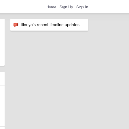
Home
Sign Up
Sign In
ttionya's recent timeline updates