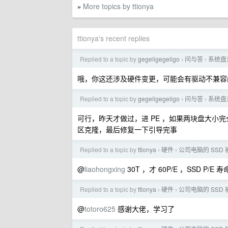
More topics by ttionya
»
ttionya's recent replies
Replied to a topic by
gegeligegeligo
问与答
系统盘
›
›
哦，你这还涉及硬件变更，可能会有驱动不兼容
Replied to a topic by
gegeligegeligo
问与答
系统盘
›
›
可行，昨天才做过，进 PE ，如果两块盘大小
区克隆，最后修复一下引导完事
Replied to a topic by
ttionya
硬件
公司电脑的 SSD
›
›
@
liaohongxing
30T ，才 60P/E ，SSD 
Replied to a topic by
ttionya
硬件
公司电脑的 SSD
›
›
@
totoro625
感谢大佬，学习了