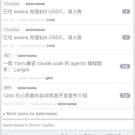
Chamber
•
waterwawa
已在 solana 充值$50 USDC，请入账
1
Apr 30 • Lastly replied by
Livid
Chamber
•
waterwawa
已在 solana 充值$20 USDC，请入账
1
Apr 29 • Lastly replied by
Livid
推广
•
waterwawa
一款 100%兼容 claude code 的 agentic 编程助
15
手： Langcli
May 4 • Lastly replied by
giter
硬件
•
waterwawa
1200 元小而美的自动驾驶开发套件介绍
13
Sep 27, 2022 • Lastly replied by
waterwawa
More topics by waterwawa
»
waterwawa's recent replies