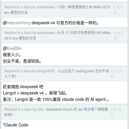
Replied to a topic by waterwawa
介绍一种免费使用小米 MiMo-V2.5-
6 月 5
›
日
pro 模型的方法
@
nieyuanhong
deepseek v4 与官方的价格是一样的。
Replied to a topic by waterwawa
6 月 17 日前可免费使用小米 MiMo-
6 月 3
›
日
V2.5-pro 模型的方法
@
EvaElfie
哪里人少。
创业不易，恳请轻拍。
Replied to a topic by tangchi695
火山云这个 coding plan 也太不当
5 月 26
›
日
人了吧？
赶紧拥抱 deepseek 吧
Langcli + deepseek v4 ，爽得飞起。
备注：Langcli 是一款 100%兼容 claude code 的 AI agent 。
Replied to a topic by ixixi
deepseek-v4-pro 的 api 结合哪个编程最
5 月 24
›
日
好用？
"Claude Code