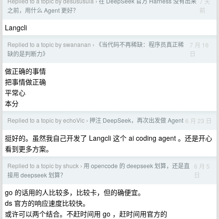
Replied to a topic by desususula
在 DeepSeek 官方 Harness 没有出来
7 天
›
前
之前，用什么 Agent 更好？
Langcli
Replied to a topic by swananan
《当代码不再稀缺：程序员真正稀
7 月 16
›
日
缺的是判断力》
做正确的事情
把事情做正确
平常心
本分
Replied to a topic by echoVic
押注 DeepSeek，再次出发做 Agent
6 月 23 日
›
挺好的。虽然我自己开发了 Langcli 这个 ai coding agent 。还是开心
看到更多方案。
Replied to a topic by shuck
用 opencode 的 deepseek 划算，还是直
6 月 5
›
日
接用 deepseek 划算？
go 的话用的人比较多，比较卡，但的确便宜。
ds 官方的响应速度比较快。
或许可以两个结合。不赶时间用 go ，赶时间用官方的