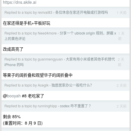
https://dns.akile.ai
Replied to a topic by revival83
各位休息在家还开电脑或打游戏吗
1 天前
›
在家还得是手机+平板好玩
Replied to a topic by Need4more
分享一个 ublock origin 规则，屏蔽 x
1 天
›
前
上的黄色评论
改成高亮了
Replied to a topic by guanmengyuan
大家有用小米或者其他手机替代
2 天
›
前
iPhone 的吗
等果子的阔折叠和观望华子的阔折叠中
Replied to a topic by Acegik
独居居家办公一般吃什么？
2 天前
›
@
booyah
#8 老吃家了
Replied to a topic by runninghipp
codex 咋不重置了 ？
2 天前
›
剩余 85%
(重置时间：8 月 9 日)