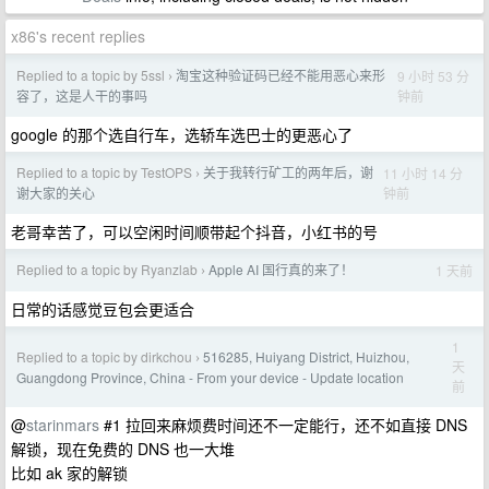
x86's recent replies
Replied to a topic by 5ssl
淘宝这种验证码已经不能用恶心来形
9 小时 53 分
›
钟前
容了，这是人干的事吗
google 的那个选自行车，选轿车选巴士的更恶心了
Replied to a topic by TestOPS
关于我转行矿工的两年后，谢
11 小时 14 分
›
钟前
谢大家的关心
老哥幸苦了，可以空闲时间顺带起个抖音，小红书的号
Replied to a topic by Ryanzlab
Apple AI 国行真的来了！
1 天前
›
日常的话感觉豆包会更适合
1
Replied to a topic by dirkchou
516285, Huiyang District, Huizhou,
›
天
Guangdong Province, China - From your device - Update location
前
@
starinmars
#1 拉回来麻烦费时间还不一定能行，还不如直接 DNS
解锁，现在免费的 DNS 也一大堆
比如 ak 家的解锁