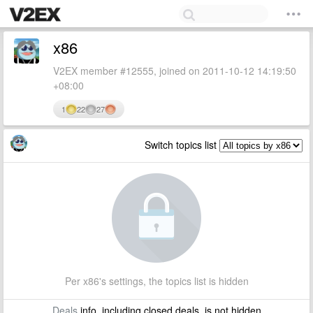
x86
V2EX member #12555, joined on 2011-10-12 14:19:50
+08:00
1
22
27
Switch topics list
Per x86's settings, the topics list is hidden
Deals
info, including closed deals, is not hidden