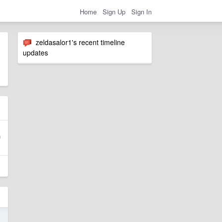
Home
Sign Up
Sign In
zeldasalor1's recent timeline
updates
4