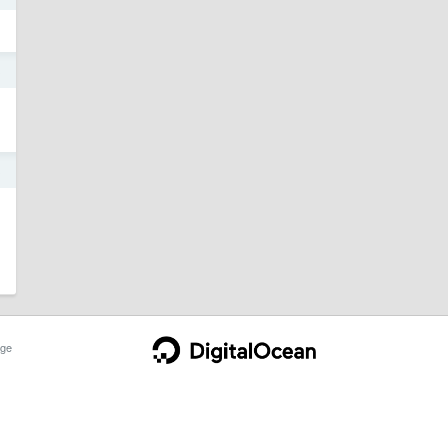
3
3
ge