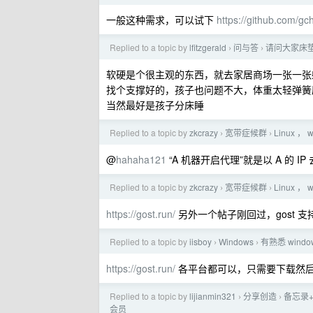
一般这种需求，可以试下
https://github.com/g
Replied to a topic by
lfitzgerald
问与答
请问大家床
›
›
软硬是个很主观的东西，就去家居商场一张一张
找个支撑好的，孩子也问题不大，体重太轻弹簧
当然最好是孩子分床睡
Replied to a topic by
zkcrazy
宽带症候群
Linux ，
›
›
@
hahaha121
“A 机器开启代理”就是以 A 的 I
Replied to a topic by
zkcrazy
宽带症候群
Linux ，
›
›
https://gost.run/
另外一个帖子刚回过，gost 
Replied to a topic by
iisboy
Windows
有熟悉 wind
›
›
https://gost.run/
各平台都可以，只需要下载然
Replied to a topic by
lijianmin321
分享创造
备忘录+
›
›
会员