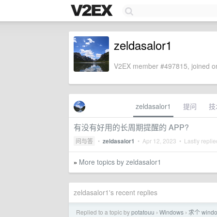
zeldasalor1
V2EX member #497815, joined on
zeldasalor1
提问
技
有没有好用的长周期提醒的 APP?
问与答
•
zeldasalor1
•
Apr 12, 2023
• Lastly repli
More topics by zeldasalor1
»
zeldasalor1's recent replies
Replied to a topic by
potatouu
Windows
求个 win
›
›