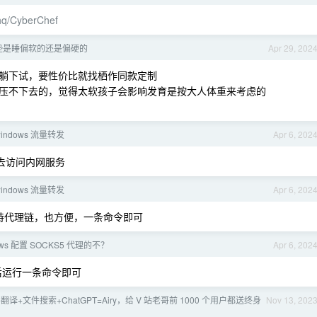
chq/CyberChef
垫是睡偏软的还是偏硬的
Apr 29, 202
躺下试，要性价比就找栖作同款定制
压不下去的，觉得太软孩子会影响发育是按大人体重来考虑的
 windows 流量转发
Apr 6, 202
P 去访问内网服务
 windows 流量转发
Apr 6, 202
支持代理链，也方便，一条命令即可
ows 配置 SOCKS5 代理的不？
Apr 6, 202
后运行一条命令即可
翻译+文件搜索+ChatGPT=Airy，给 V 站老哥前 1000 个用户都送终身
Nov 13, 202