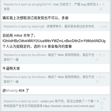
Replied to a topic by winglight2016
trae 已经凉了，严重 bug 居然没人
2 天
›
前
发现
确实我上次想取消订阅发现也不可以，多谢
Replied to a topic by skylong8
求推荐梯子，最好是自用过好多年的
3 天前
›
目前用 mitce 半年了，
IGh0dHBzOi8vbWl0Y2UuaW8vYWZmLnBocD9hZmY9Mzk5NDUg
个人认为挺稳定的，选的 0.6 美金每月的套餐
Replied to a topic by SunShare
被这个 Web 游戏惊艳后，我忍不住
7 月 31
›
日
复刻了一遍
牛逼啊大哥
Replied to a topic by SunShare
被这个 Web 游戏惊艳后，我忍不住
7 月 31
›
日
复刻了一遍
@
shuang
404 了
7 月
Replied to a topic by zzdz
codex pro 用不完，尝试让他做了一个第一人
›
27
称校园丧尸生存文字跑团游戏 https://sealed-campus-next.vercel.app/
日