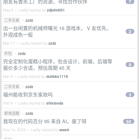
朋友有香水工厂的资源，寻找合作伙伴
7
May 8 • Lastly replied by
zdjohn001
二手交易
•
zzdz
出一台闲置的机械师曙光 16 游戏本， V 友优先，
2
外观成色一般
Mar 17 • Lastly replied by
zzdz
外包
•
zzdz
完全定制化蛋糕小程序，包含设计，前端，后端等
9
报价多少合适，预估周期 45 天
Mar 9 • Lastly replied by
duhbbx1119
二手交易
•
zzdz
福州能收到京东家政吗
3
Feb 9 • Lastly replied by
shixiaoda
职场话题
•
zzdz
我现在的代码百分 95 来自 AI，废了呀
60
Nov 14, 2025 • Lastly replied by
wweir