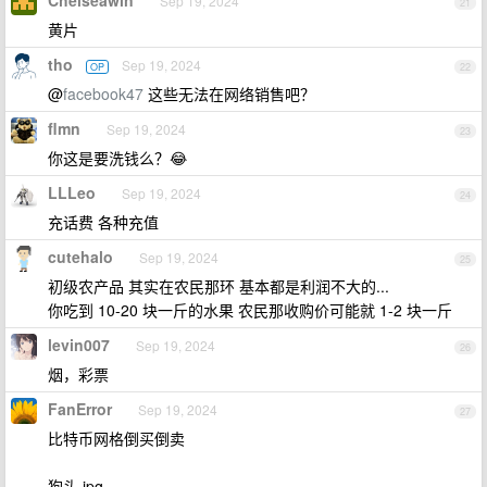
Chelseawin
Sep 19, 2024
21
黄片
tho
Sep 19, 2024
OP
22
@
facebook47
这些无法在网络销售吧？
flmn
Sep 19, 2024
23
你这是要洗钱么？😂
LLLeo
Sep 19, 2024
24
充话费 各种充值
cutehalo
Sep 19, 2024
25
初级农产品 其实在农民那环 基本都是利润不大的...
你吃到 10-20 块一斤的水果 农民那收购价可能就 1-2 块一斤
levin007
Sep 19, 2024
26
烟，彩票
FanError
Sep 19, 2024
27
比特币网格倒买倒卖
狗头.jpg