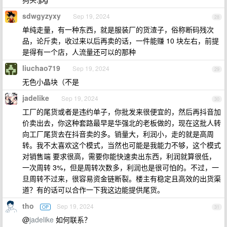
sdwgyzyxy
Sep 19, 2024
28
单纯走量，有一种东西，就是服装厂的货渣子，俗称断码残次
品，论斤卖，收过来以后再卖的话，一件能赚 10 块左右，前提
是得有一个店，人流量还可以的那种
liuchao719
Sep 19, 2024
29
无色小晶块（不是
jadelike
Sep 19, 2024
30
工厂的尾货或者是违约单子，你批发来很便宜的，然后再抖音加
价卖出去，你这种套路最早是华强北的老板做的，现在这批人转
向工厂尾货去在抖音卖的多。销量大，利润小，走的就是高周
转。我不太喜欢这个模式，当然也可能是我能力不够，这个模式
对销售端 要求很高，需要你能快速卖出东西，利润就算很低，
一次周转 3%，但是周转次数多，利润也是很可怕的。不过，一
旦周转不过来，很容易资金链断裂。楼主有稳定且高效的出货渠
道？有的话可以合作一下我这边能提供尾货。
tho
Sep 19, 2024
OP
31
@
jadelike
如何联系？