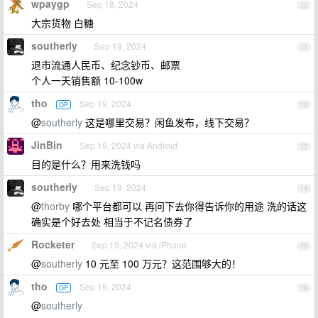
wpaygp
Sep 18, 2024
10
大宗货物 白糖
southerly
Sep 19, 2024
11
退市流通人民币、纪念钞币、邮票
个人一天销售额 10-100w
tho
Sep 19, 2024
OP
12
@
southerly
这是哪里交易？闲鱼发布，线下交易？
JinBin
Sep 19, 2024 via Android
13
目的是什么？用来洗钱吗
southerly
Sep 19, 2024
14
@
thorby
哪个平台都可以 再问下去你得告诉你的用途 洗的话这
确实是个好去处 相当于不记名债券了
Rocketer
Sep 19, 2024 via iPhone
15
@
southerly
10 元至 100 万元？这范围够大的！
tho
Sep 19, 2024
OP
16
@
southerly