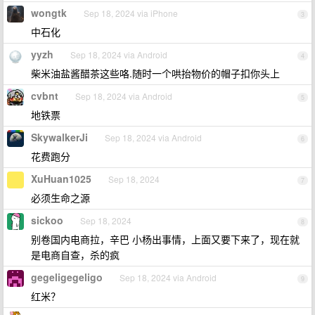
wongtk
Sep 18, 2024 via iPhone
3
中石化
yyzh
Sep 18, 2024 via Android
4
柴米油盐酱醋茶这些咯.随时一个哄抬物价的帽子扣你头上
cvbnt
Sep 18, 2024 via Android
5
地铁票
SkywalkerJi
Sep 18, 2024 via Android
6
花费跑分
XuHuan1025
Sep 18, 2024
7
必须生命之源
sickoo
Sep 18, 2024
8
别卷国内电商拉，辛巴 小杨出事情，上面又要下来了，现在就
是电商自查，杀的疯
gegeligegeligo
Sep 18, 2024 via Android
9
红米？