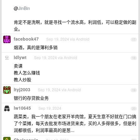
@
JinBin
肯定不是洗啊，就是寻找一个流水高，利润低，可以稳定做的副
业。
facebook47
Sep 19, 2024 via Android
17
烟酒，真的是薄利多销
ldlywt
Sep 19, 2024 via Android
18
卖课
教人怎么赚钱
教人炒股
ltyj2003
Sep 19, 2024 via Android
19
银行的存贷款业务
lw10645
Sep 19, 2024
20
蔬菜类，我一个朋友在老家开羊肉馆，夏天生意不好就在门口搞
了个菜摊，每天去批发市场进货来卖，买的人多得很多，但是利
润都很低，利润率最高的是葱...