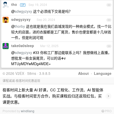
tho
Sep 19, 2024
OP
32
@
sdwgyzyxy
这个必须线下交易是吗？
sdwgyzyxy
Sep 20, 2024
33
@
thorby
这也就是我在我们县城发现的一种商业模式，找一个比
较大的店面，进的衣服都是工厂尾货，售价也便宜都是十几块钱
一件，但是利润可观
take0a0sleep
Mar 12, 2025
34
@
sdwgyzyxy
#33 你和工厂那边能联系上吗？我想做线上直播，
想批发一些女装尾货，可以的话➕v
MTUyMDYwMDg4MDE=
© 2026 V2EX · 58ms · 3.9.8.5
About
·
Language
课程减减-极客时间优惠返现
极客时间上新大量 AI 好课，CC 工程化、工作流、AI 智能体
›
实战。与极客时间官方合作，购买课程后归还返现红包，买
课更优惠。
Promoted by
windliang
PRO