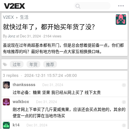
V2EX
生活
›
就快过年了，都开始买年货了没？
By
Jonz
at Dec 31, 2024 · 2164 views
虽说现在过年商超基本都有开门，但是总会想着提前备一点，你们都
有啥推荐的吗？最好有地方特色一点大家互相换换口味。
过年
年货
推荐
3 replies
•
2024-12-31 15:57:24 +08:00
thanksssss
Dec 31, 2024
1
过年必备：糖果 坚果 我已经从网上买了 线下太贵
walkbox
Dec 31, 2024
2
刚才网上下单买了几斤夏威夷果，应该还会买点其他的，其余的
便宜一点的打算在当地市场买
k14
Dec 31, 2024
3