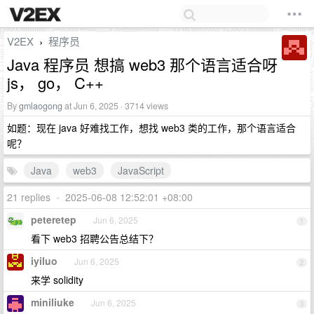
V2EX
程序员
›
Java 程序员 想搞 web3 那个语言适合呀
js， go， C++
By
gmlaogong
at Jun 6, 2025 · 3714 views
如题：现在 java 好难找工作，想找 web3 类的工作，那个语言适合
呢？
Java
web3
JavaScript
21 replies
•
2025-06-08 12:52:01 +08:00
peteretep
Jun 6, 2025
1
看下 web3 招聘公告总结下？
iyiluo
Jun 6, 2025
2
来学 solidity
miniliuke
Jun 6, 2025
3