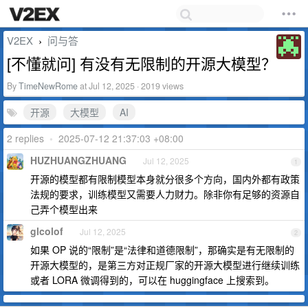
V2EX
问与答
›
[不懂就问] 有没有无限制的开源大模型？
By
TimeNewRome
at Jul 12, 2025 · 2019 views
开源
大模型
AI
2 replies
•
2025-07-12 21:37:03 +08:00
HUZHUANGZHUANG
Jul 12, 2025
1
开源的模型都有限制模型本身就分很多个方向，国内外都有政策
法规的要求，训练模型又需要人力财力。除非你有足够的资源自
己弄个模型出来
glcolof
Jul 12, 2025
2
如果 OP 说的“限制”是“法律和道德限制”，那确实是有无限制的
开源大模型的，是第三方对正规厂家的开源大模型进行继续训练
或者 LORA 微调得到的，可以在 huggingface 上搜索到。