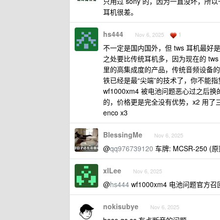
只用过 sony 的，因为一直没坏，
耳机很差。
hs444
1
Nov 6, 2025
不一定是国内国外，但 tws 耳机最
之处要比传统耳机多，因为现在的 tw
里的高集成度的产品，传统音频设备的
铁已经是最“尖端”的技术了，你不能
wf1000xm4 被电池问题恶心过之后换的
的，价格更是完全没有优势，x2 用
enco x3
BlessingMe
Nov 6, 2025
@
qq976739120
车牌: MCSR-250 (
xlLee
Nov 6, 2025
@
hs444
wf1000xm4 电池问题官
nokisubye
Nov 6, 2025