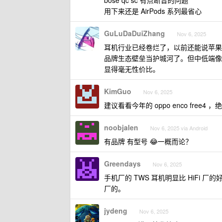
bose qc sc 有点断音的问题
用下来还是 AirPods 系列最省心
GuLuDaDuiZhang
Nov 6, 2025
耳机行业已经卷烂了，以前还能说苹果索
品牌生态壁垒当护城河了。但中低端像是
显得毫无性价比。
KimGuo
Nov 6, 2025
建议看看今年的 oppo enco free4 
noobjalen
Nov 6, 2025 via Android
有品牌 有型号 😂一概而论？
Greendays
Nov 6, 2025
手机厂的 TWS 耳机明显比 HiFi 
厂的。
jydeng
Nov 6, 2025