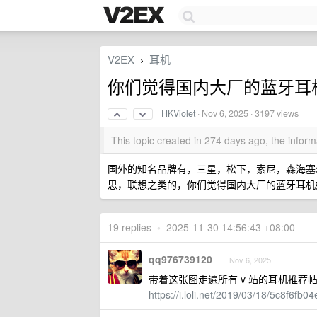
V2EX
耳机
›
你们觉得国内大厂的蓝牙耳
HKViolet
·
Nov 6, 2025
· 3197 views
This topic created in 274 days ago, the info
国外的知名品牌有，三星，松下，索尼，森海塞尔
思，联想之类的，你们觉得国内大厂的蓝牙耳机
19 replies
•
2025-11-30 14:56:43 +08:00
qq976739120
Nov 6, 2025
带着这张图走遍所有 v 站的耳机推荐
https://i.loli.net/2019/03/18/5c8f6fb0