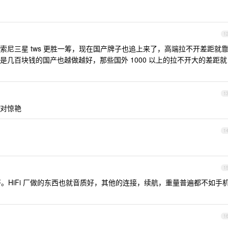
1
尼三星 tws 更胜一筹，现在国产牌子也追上来了，高端拉不开差距就
几百块钱的国产也越做越好，那些国外 1000 以上的拉不开大的差距就
1
，绝对惊艳
1
1
厂的好。HiFi 厂做的东西也就音质好，其他的连接，续航，重量普遍都不如手
1