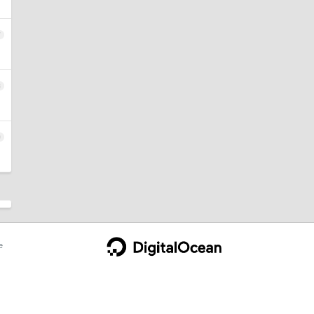
7
8
9
e