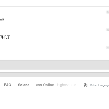
1
ws
1
耳机了
1
·
FAQ
·
Solana
·
899 Online
Highest 6679
·
Select Languag