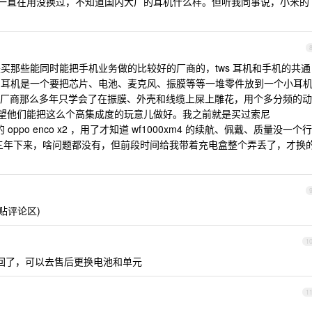
所以一直在用没换过，不知道国内大厂的耳机什么样。但听我同事说，小米的
好是买那些能同时能把手机业务做的比较好的厂商的，tws 耳机和手机的共通
s 耳机是一个要把芯片、电池、麦克风、振膜等等一堆零件放到一个小耳
厂商那么多年只学会了在振膜、外壳和线缆上屎上雕花，用个多分频的动
指望他们能把这么个高集成度的玩意儿做好。我之前就是买过索尼
 oppo enco x2 ，用了才知道 wf1000xm4 的续航、佩戴、质量没一个行
了三年下来，啥问题都没有，但前段时间给我带着充电盒整个弄丢了，才换
原贴评论区)
1
方召回了，可以去售后更换电池和单元
1