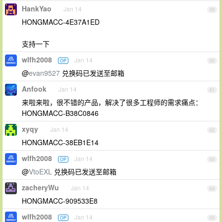
HankYao
Jan 14
59
HONGMACC-4E37A1ED
支持一下
wlfh2008
Jan 14
OP
60
@
evan9527
兑换码已发送至邮箱
Anfook
Jan 14
61
来啦来啦，很不错的产品，解决了很多工程师的需求痛点：
HONGMACC-B38C0846
xyqy
Jan 14
62
HONGMACC-38EB1E14
wlfh2008
Jan 14
OP
63
@
VtoEXL
兑换码已发送至邮箱
zacheryWu
Jan 14
64
HONGMACC-909533E8
wlfh2008
Jan 14
OP
65