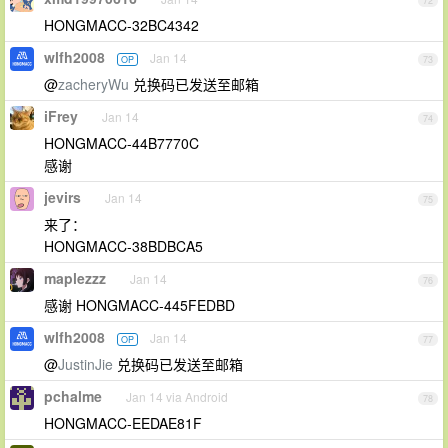
72
HONGMACC-32BC4342
wlfh2008
Jan 14
OP
73
@
zacheryWu
兑换码已发送至邮箱
iFrey
Jan 14
74
HONGMACC-44B7770C
感谢
jevirs
Jan 14
75
来了：
HONGMACC-38BDBCA5
maplezzz
Jan 14
76
感谢 HONGMACC-445FEDBD
wlfh2008
Jan 14
OP
77
@
JustinJie
兑换码已发送至邮箱
pchalme
Jan 14 via Android
78
HONGMACC-EEDAE81F