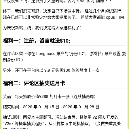
不仅没省下钱，还浪费了大量时间。名为“中转”实为“骗局”！！
终于，我们忍无可忍，决定自己下场做中转。 经过几个月的试运行，
现在已经可以非常稳定地给大家提服务了。 希望大家都能 opus 自由
为庆祝新站上线，我们决定给大家送福利了：
福利一：注册，留言就送$10;
在评论区留下你在 hongmacc 账户的“身份 ID”; （控制台-账户设置-复
制身份 ID ）
另外，还可在平台内以 9.9 元购买$30 体验额度卡一次
福利二：评论区抽奖送月卡
奖品：每天抽取价值¥288 的月卡一张（连续抽两周）
结束时间：2026 年 01 月 15 日 - 2026 年 01 月 28 日
抽奖规则：回复本主题即可。活动结束后，将使用 v2 网友开发的
“V2ex 等概率抽奖程序”，从回复楼层中随机抽取。（会做去重复处