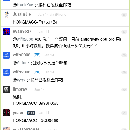
@
HankYao
兑换码已发送至邮箱
JustinJie
Jan 14 via iPhone
66
HONGMACC-F47607B4
evan9527
Jan 14
67
@
wlfh2008
#60 我有一个疑问，目前 antigravity opu pro 用户
的每 5 小时额度，换算成价值对应多少美元？？
wlfh2008
Jan 14
OP
68
@
Anfook
兑换码已发送至邮箱
wlfh2008
Jan 14
OP
69
@
xyqy
兑换码已发送至邮箱
jimbray
Jan 14
70
感谢：
HONGMACC-B996F05A
yisier
Jan 14
PRO
71
HONGMACC-F5CD9660
xmd19970616
Jan 14