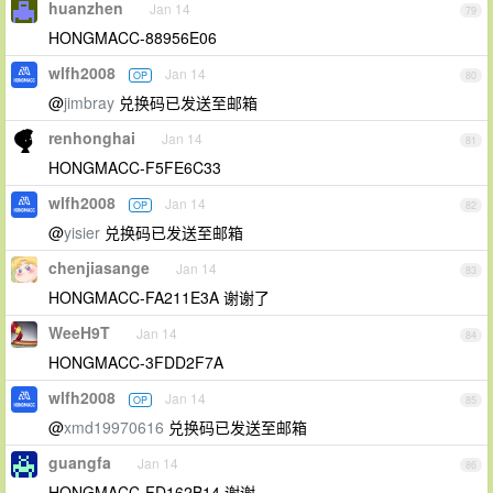
huanzhen
Jan 14
79
HONGMACC-88956E06
wlfh2008
Jan 14
OP
80
@
jimbray
兑换码已发送至邮箱
renhonghai
Jan 14
81
HONGMACC-F5FE6C33
wlfh2008
Jan 14
OP
82
@
yisier
兑换码已发送至邮箱
chenjiasange
Jan 14
83
HONGMACC-FA211E3A 谢谢了
WeeH9T
Jan 14
84
HONGMACC-3FDD2F7A
wlfh2008
Jan 14
OP
85
@
xmd19970616
兑换码已发送至邮箱
guangfa
Jan 14
86
HONGMACC-FD162B14 谢谢