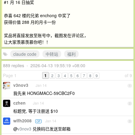
#1 月 16 日抽奖
恭喜 642 楼的兄弟 enchong 中奖了
获得价值 288 月的月卡一份
奖品将直接发放至账号中，截图发在评论区，
让大家羡慕羡慕你吧！！
claude code
中转站
福利
889 replies
•
2026-04-13 19:55:19 +08:00
Page 1
1
of 9
2
3
4
5
6
7
8
9
v3nov3
Jan 14
1
我先来 HONGMACC-59CBC2F0
czhen
Jan 14
2
标题党, 等于注册送 $10
wlfh2008
Jan 14
OP
3
@
v3nov3
兑换码已发送至邮箱