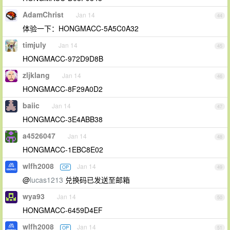
AdamChrist
Jan 14
44
体验一下：HONGMACC-5A5C0A32
timjuly
Jan 14
45
HONGMACC-972D9D8B
zljklang
Jan 14
46
HONGMACC-8F29A0D2
baiic
Jan 14
47
HONGMACC-3E4ABB38
a4526047
Jan 14
48
HONGMACC-1EBC8E02
wlfh2008
Jan 14
OP
49
@
lucas1213
兑换码已发送至邮箱
wya93
Jan 14
50
HONGMACC-6459D4EF
wlfh2008
Jan 14
OP
51