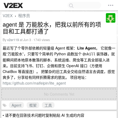
V2EX
程序员
›
agent 是 万能胶水，把我以前所有的项
目和工具都打通了
By
v2er119
at Jun 3 · 1740 views
最近写了个零外部依赖的轻量级 Agent 框架：
Lite Agent
。 它就像一
瓶“万能胶水”，只要写个简单的 Python 函数加个
装饰器，就
@skill
能瞬间把本地原本散落的脚本、系统运维、爬虫等工具全部接入进
来。目前支持飞书、钉钉、企微和原生 OpenAI 接口（方便用
ChatBox 等直接连）。 把繁杂的旧工具全交给自然语言去调度，感觉
爽多了，分享给有同样折腾需求的朋友。 项目地址：
https://github.com/maifeipin/lite_agent
No Comments Yet
Agent
框架
工具
• 请不要在回答技术问题时复制粘贴 AI 生成的内容