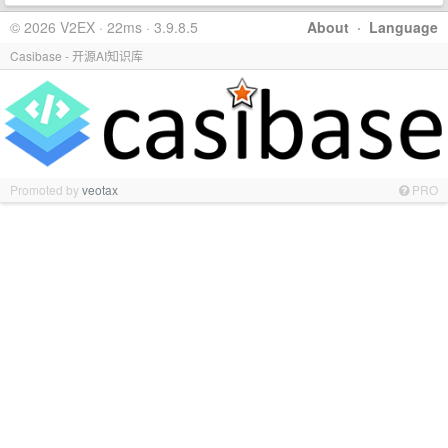
© 2026 V2EX · 22ms · 3.9.8.5
About
·
Language
Casibase - 开源AI知识库
Promoted by
veotax
PRO