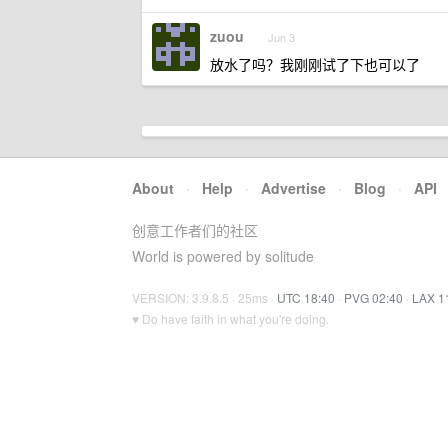
zuou
Jun 3
放水了吗？我刚刚试了下也可以了
About
·
Help
·
Advertise
·
Blog
·
API
创意工作者们的社区
World is powered by solitude
VERSION: 3.9.8.5 · 25ms ·
UTC 18:40
·
PVG 02:40
·
LAX 1
♥ Do have faith in what you're doing.