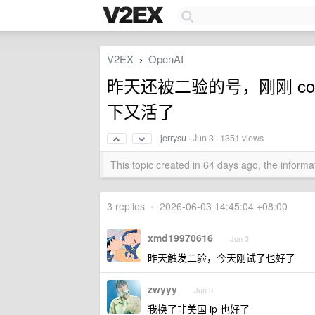
V2EX
OpenAI
›
昨天还被二验的号，刚刚 cockp
下又活了
jerrysu
·
Jun 3
· 1351 views
This topic created in 64 days ago, the infor
3 replies
•
2026-06-03 14:45:04 +08:00
xmd19970616
Jun 3
昨天触发二验，今天刚试了也好了
zwyyy
Jun 3
我换了非美国 ip 也好了