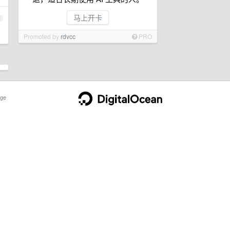
马上开卡
3
Promoted by
rdvcc
PRO
ge