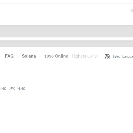
·
FAQ
·
Solana
·
1058 Online
Highest 6679
·
Select Langua
1:40
·
JFK 14:40