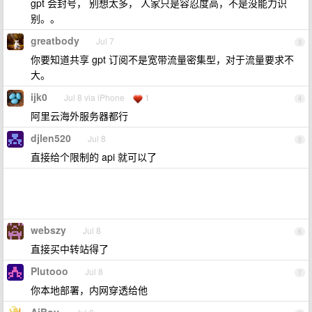
gpt 会封号， 别想太多， 人家只是容忍度高，不是没能力识
别。。
greatbody
Jul 7
3
你要知道共享 gpt 订阅不是宽带流量密集型，对于流量要求不
大。
ijk0
Jul 8 via iPhone
1
4
阿里云海外服务器都行
djlen520
Jul 8
5
直接给个限制的 api 就可以了
webszy
Jul 8
6
直接买中转站得了
Plutooo
Jul 8
7
你本地部署，内网穿透给他