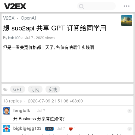
V2EX
OpenAI
›
想 sub2api 共享 GPT 订阅给同学用
By
bxb100
at Jul 7 · 2629 views
但是一看美宽价格都上天了, 各位有啥最佳实践啊
GPT
订阅
实践
13 replies
•
2026-07-09 21:51:08 +08:00
fengtalk
Jul 7
1
开 Business 分享席位如何？
bigbigegg123
Jul 7
1
PRO
2