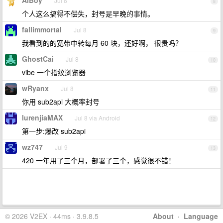
AiBoy
Jul 8
8
个人这么搞得不偿失，封号是早晚的事情。
fallimmortal
Jul 8
9
我看到的的宽带中转每月 60 块，还好啊， 很贵吗？
GhostCai
Jul 8
10
vibe 一个指纹浏览器
wRyanx
Jul 8
11
你用 sub2api 大概率封号
lurenjiaMAX
Jul 8 via Android
12
第一步:爆改 sub2api
wz747
Jul 9
13
420 一年用了三个月，部署了三个，感觉很不错！
© 2026 V2EX · 44ms · 3.9.8.5
About
·
Language