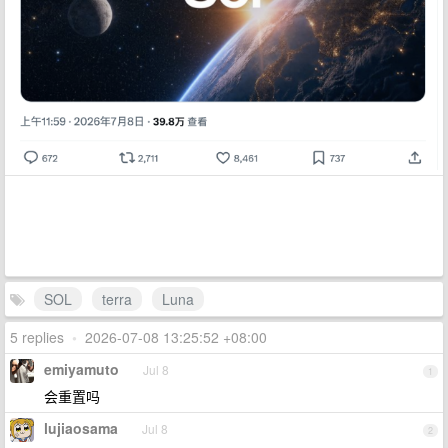
SOL
terra
Luna
5 replies
•
2026-07-08 13:25:52 +08:00
emiyamuto
Jul 8
1
会重置吗
lujiaosama
Jul 8
2