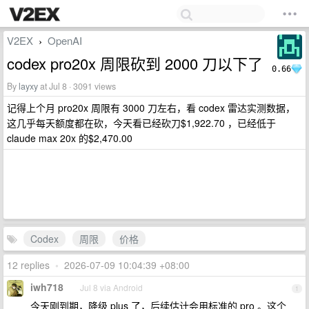
V2EX
OpenAI
›
codex pro20x 周限砍到 2000 刀以下了
0.66
By
layxy
at Jul 8 · 3091 views
记得上个月 pro20x 周限有 3000 刀左右，看 codex 雷达实测数据，
这几乎每天额度都在砍，今天看已经砍刀$1,922.70 ，已经低于
claude max 20x 的$2,470.00
Codex
周限
价格
12 replies
•
2026-07-09 10:04:39 +08:00
iwh718
Jul 8 via Android
1
今天刚到期，降级 plus 了，后续估计会用标准的 pro 。这个