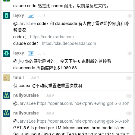
claude code 感觉比 codex 耐用，以前是反过来的。
layxy
Jul 8
OP
8
@
JarvisLee
codex 和 claudecode 有人做了雷达监控额度和降
智情况
codex：
https://codexradar.com
claude code：
https://claudecoderadar.com
layxy
Jul 8
OP
9
@
ijk0
你的感觉是对的 ，今天下午 6 点刷新的监控看
claudecode 周额度降到$1,089.88
finull
Jul 9
10
但 codex 动不动就重置送重置次数啊
nullyouraise
Jul 9
11
@
JarvisLee
https://openai.com/index/previewing-gpt-5-6-sol/
nullyouraise
Jul 9
12
@
JarvisLee
https://openai.com/index/previewing-gpt-5-6-sol/
GPT‑5.6 is priced per 1M tokens across three model sizes:
Sol is $5 input / $30 output; Terra is $2.50 input / $15 output;