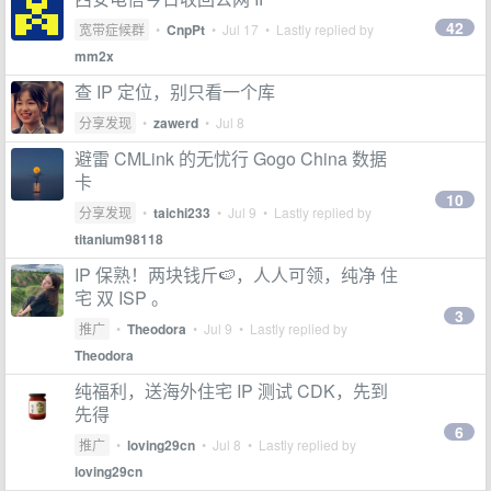
42
宽带症候群
•
CnpPt
•
Jul 17
• Lastly replied by
mm2x
查 IP 定位，别只看一个库
分享发现
•
zawerd
•
Jul 8
避雷 CMLink 的无忧行 Gogo China 数据
卡
10
分享发现
•
taichi233
•
Jul 9
• Lastly replied by
titanium98118
IP 保熟！两块钱斤🍉，人人可领，纯净 住
宅 双 ISP 。
3
推广
•
Theodora
•
Jul 9
• Lastly replied by
Theodora
纯福利，送海外住宅 IP 测试 CDK，先到
先得
6
推广
•
loving29cn
•
Jul 8
• Lastly replied by
loving29cn