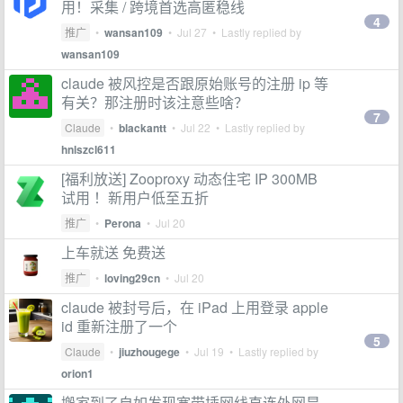
用！采集 / 跨境首选高匿稳线
4
推广
•
wansan109
•
Jul 27
• Lastly replied by
wansan109
claude 被风控是否跟原始账号的注册 ip 等
有关？那注册时该注意些啥？
7
Claude
•
blackantt
•
Jul 22
• Lastly replied by
hnlszcl611
[福利放送] Zooproxy 动态住宅 IP 300MB
试用 ！新用户低至五折
推广
•
Perona
•
Jul 20
上车就送 免费送
推广
•
loving29cn
•
Jul 20
claude 被封号后，在 iPad 上用登录 apple
id 重新注册了一个
5
Claude
•
jiuzhougege
•
Jul 19
• Lastly replied by
orion1
搬家到了自如发现宽带插网线直连外网是