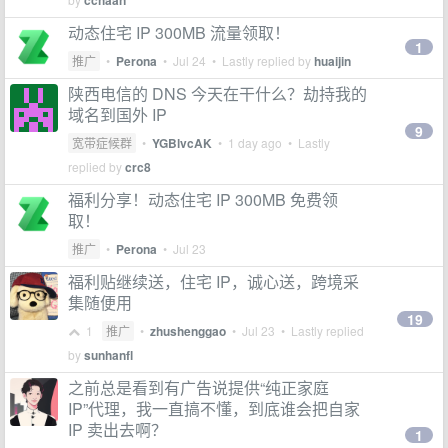
cchaan
动态住宅 IP 300MB 流量领取！
1
推广
•
Perona
•
Jul 24
• Lastly replied by
huaijin
陕西电信的 DNS 今天在干什么？劫持我的
域名到国外 IP
9
宽带症候群
•
YGBlvcAK
•
1 day ago
• Lastly
replied by
crc8
福利分享！动态住宅 IP 300MB 免费领
取！
推广
•
Perona
•
Jul 23
福利贴继续送，住宅 IP，诚心送，跨境采
集随便用
19
1
推广
•
zhushenggao
•
Jul 23
• Lastly replied
by
sunhanfl
之前总是看到有广告说提供“纯正家庭
IP”代理，我一直搞不懂，到底谁会把自家
IP 卖出去啊？
1