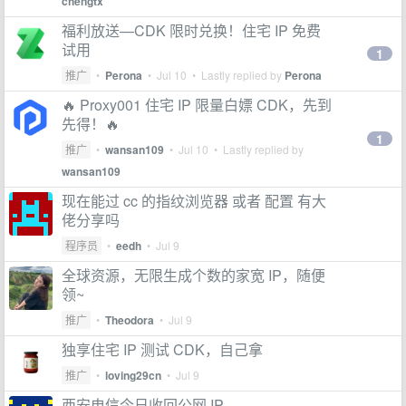
chengtx
福利放送—CDK 限时兑换！住宅 IP 免费
试用
1
推广
•
Perona
•
Jul 10
• Lastly replied by
Perona
🔥 Proxy001 住宅 IP 限量白嫖 CDK，先到
先得！🔥
1
推广
•
wansan109
•
Jul 10
• Lastly replied by
wansan109
现在能过 cc 的指纹浏览器 或者 配置 有大
佬分享吗
程序员
•
eedh
•
Jul 9
全球资源，无限生成个数的家宽 IP，随便
领~
推广
•
Theodora
•
Jul 9
独享住宅 IP 测试 CDK，自己拿
推广
•
loving29cn
•
Jul 9
西安电信今日收回公网 IP