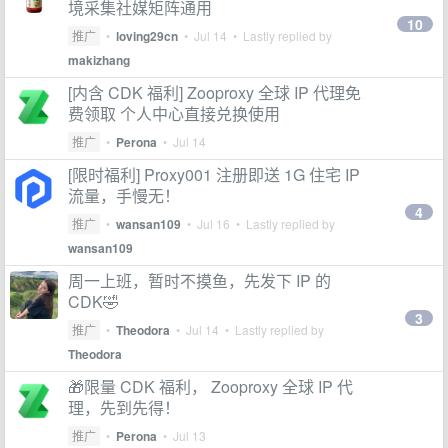
境采集社媒矩阵通用
10
推广
•
loving29cn
•
Jul 14
• Lastly replied by
makizhang
[内含 CDK 福利] Zooproxy 全球 IP 代理免
费领取 个人中心直接兑换使用
推广
•
Perona
•
Jul 14
[限时福利] Proxy001 注册即送 1G 住宅 IP
流量，手慢无！
4
推广
•
wansan109
•
Jul 16
• Lastly replied by
wansan109
周一上班，暂时不摸鱼，先发下 IP 的
CDK🤣
3
推广
•
Theodora
•
Jul 14
• Lastly replied by
Theodora
🎁限量 CDK 福利， Zooproxy 全球 IP 代
理，先到先得！
推广
•
Perona
•
Jul 13