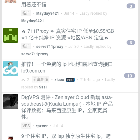
用着还不错
3
推广
•
Mayday9421
•
Jul 14
• Lastly replied by
Mayday9421
🔥 711Proxy ⏩ 真实住宅 IP 低至$0.55/GB
⭐1 亿＋纯净 IP 资源 ⭐地区/ASN 定位🔥
6
推广
•
serve711proxy
•
Jul 30
• Lastly replied by
serve711proxy
推荐！一个免费的 ip 地址归属地查询接口
ip9.com.cn
13
2
分享创造
•
xiuoo
•
21h 4m ago
• Lastly
PRO
replied by
5ssl
DigVPS 测评 - Zenlayer Cloud 新增 asia-
southeast-3(Kuala Lumpur) - 本地 IP 产品
详评数据：马来西亚原生 IP，全家宽属
性。
VPS
•
tpxcer
•
Jul 14
9 个住宅 IP，双 isp 独享原生住宅 ip，跨