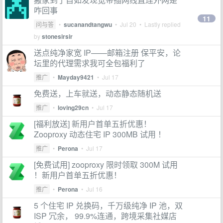
咋回事
11
问与答
•
sucanandtangwu
•
Jul 20
• Lastly replied
by
stonesirsir
送点纯净家宽 IP——邮箱注册 保平安，论
坛里的代理需求我可全包福利了
推广
•
Mayday9421
•
Jul 17
免费送，上车就送，动态静态随机送
推广
•
loving29cn
•
Jul 17
[福利放送] 新用户首单五折优惠！
Zooproxy 动态住宅 IP 300MB 试用 ！
推广
•
Perona
•
Jul 17
[免费试用] zooproxy 限时领取 300M 试用
！新用户首单五折优惠！
推广
•
Perona
•
Jul 16
5 个住宅 IP 兑换码，千万级纯净 IP 池，双
ISP 冗余， 99.9%连通，跨境采集社媒店