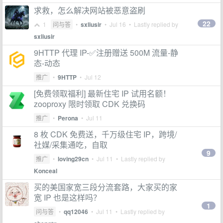
求救，怎么解决网站被恶意盗刷
22
1
问与答
•
sxliusir
•
Jul 16
• Lastly replied by
sxliusir
9HTTP 代理 IP-✅注册赠送 500M 流量-静
态-动态
推广
•
9HTTP
•
Jul 12
[免费领取福利] 最新住宅 IP 试用名额！
zooproxy 限时领取 CDK 兑换码
推广
•
Perona
•
Jul 11
8 枚 CDK 免费送，千万级住宅 IP，跨境/
社媒/采集通吃，自取
9
推广
•
loving29cn
•
Jul 11
• Lastly replied by
Konceal
买的美国家宽三段分流套路，大家买的家
宽 IP 也是这样吗？
1
问与答
•
qq12046
•
Jul 11
• Lastly replied by