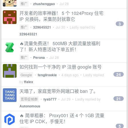
推广
•
zhushenggao
•
Jul 28
开发者的效率神器！ 5 个 1024Proxy 住宅
IP 兑换码，采集防封就靠它
3
推广
•
329645521
•
Jul 30
• Lastly replied by
329645521
🔥流量免费送！ 500MB 大额流量放福利
了！新人特惠活动下单五折！
推广
•
Perona
•
Jul 28
如何找到一个干净的 IP 注册 google 账号
24
Google
•
fenglirookie
•
4 days ago
• Lastly replied
by
ffalex
天塌了，家庭宽带外网端口被 ban 了。
21
宽带症候群
•
tysb777
•
Jul 29
• Lastly replied by
Autonomous
🔥 简单粗暴： Proxy001 送 4 个 1GB 流量
住宅 IP CDK，手慢无！
5