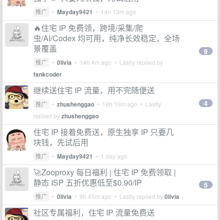
推广
•
Mayday9421
•
14h 13m ago
🔥住宅 IP 免费领，跨境/采集/爬
虫/AI/Codex 均可用，纯净长效稳定，全场
景覆盖
9
推广
•
0livia
•
14h 4m ago
• Lastly replied by
fankcoder
继续送住宅 IP 流量，用不完随便送
4
推广
•
zhushenggao
•
16h 10m ago
• Lastly
replied by
zhushenggao
住宅 IP 接着免费送，原生独享 IP 只要几
块钱，先试后用
推广
•
Mayday9421
•
1 day ago
🚀Zooproxy 每日福利 | 住宅 IP 免费领取 |
静态 ISP 五折优惠低至$0.90/IP
5
推广
•
0livia
•
9h 45m ago
• Lastly replied by
0livia
社区专属福利，住宅 IP 流量免费送