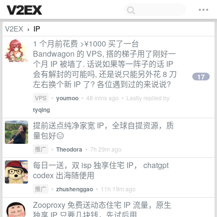
V2EX
IP
›
1 个月前花费 >¥1000 买了一台
Bandwagon 的 VPS, 搭的梯子用了刚好一
个月 IP 被墙了. 话说如果等一阵子的话 IP
会有解封的可能吗, 还是说只能另外花 8 刀
17
左右换个新 IP 了? 各位遇到过的来说说?
VPS
•
youmoo
•
48 mins ago
• Lastly replied by
tyqing
提前送点纯净家宽 IP，全球自提资源，质
量包好😑
推广
•
Theodora
•
7h 29m ago
每日一送，双 isp 独享住宅 IP， chatgpt
codex 出海随便用
推广
•
zhushenggao
•
11h 19m ago
Zooproxy 免费送动态住宅 IP 流量，原生
独享 IP 只要几块钱，先试后用