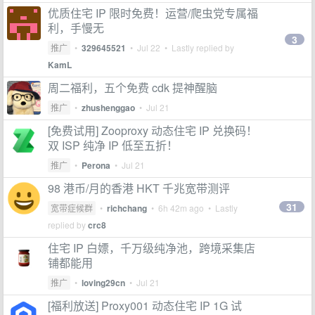
优质住宅 IP 限时免费！运营/爬虫党专属福
利，手慢无
3
推广
•
329645521
•
Jul 22
• Lastly replied by
KamL
周二福利，五个免费 cdk 提神醒脑
推广
•
zhushenggao
•
Jul 21
[免费试用] Zooproxy 动态住宅 IP 兑换码！
双 ISP 纯净 IP 低至五折！
推广
•
Perona
•
Jul 21
98 港币/月的香港 HKT 千兆宽带测评
31
宽带症候群
•
richchang
•
6h 42m ago
• Lastly
replied by
crc8
住宅 IP 白嫖，千万级纯净池，跨境采集店
铺都能用
推广
•
loving29cn
•
Jul 21
[福利放送] Proxy001 动态住宅 IP 1G 试