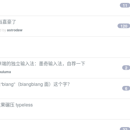
？
11
当嘉豪了
120
ed by
astrodaw
卓端的独立输入法：墨奇输入法，自荐一下
2
puluma
ng”（biangbiang 面）这个字？
6
 typeless
32