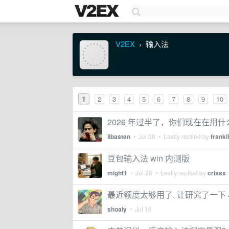
V2EX
输入法
›
1
2
3
4
5
6
7
8
9
10
2026 年过半了，你们现在在用
libasten
•
Jul 30
• Lastly replied by
frankil
豆包输入法 win 内测版
might1
•
Jul 28
• Lastly replied by
crissx
最近额度太够用了, 让研究了一下 
shoaly
•
Jul 16