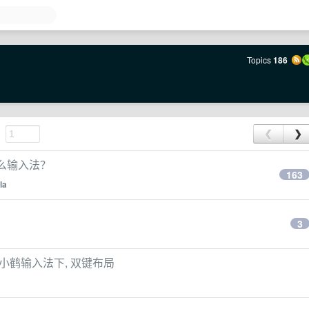
Topics
186
❮
❯
什么输入法？
163
la
3
小鹤输入法下, 双键布局