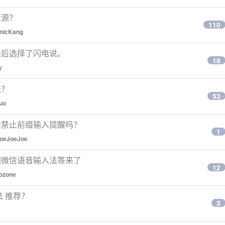
资源？
110
nicKang
最后选择了闪电说。
18
y
法？
53
suo
法禁止前缀输入提醒吗？
1
oeJoeJoe
把微信语音输入法等来了
12
ozone
 推荐？
3