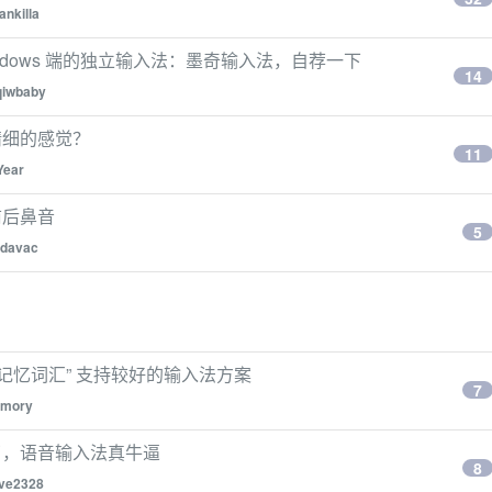
rankilla
ndows 端的独立输入法：墨奇输入法，自荐一下
14
qiwbaby
精细的感觉？
11
Year
前后鼻音
5
davac
动记忆词汇” 支持较好的输入法方案
7
emory
了，语音输入法真牛逼
8
ove2328