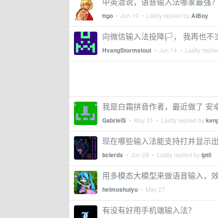
中英混说，语音输入法哪家最强
ttgo
•
Jun 19
• Lastly replied by
AiBoy
向微信输入法投降🏳️， 我再也不
HvangStormstout
•
Jun 14
• Lastly repli
我是白霜拼音作者，最近做了 安
GabrielS
•
May 31
• Lastly replied by
ken
现在哪些输入法能支持打并显示出“bia
bclerdx
•
Jun 29
• Lastly replied by
lpt0
用多模态大模型来做语音输入，效果碾压
heimoshuiyu
•
May 27
有没有好用手机端输入法？