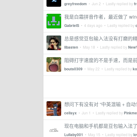
greyfreedom
•
Jun 2
• Lastly replied by
f
我是白霜拼音作者，最近做了 wi
GabrielS
•
4 days ago
• Lastly replied by
总是感觉豆包输入法没有打磨的
libasten
•
May 18
• Lastly replied by
New
阻碍打字速度的不是手速，而是
bouts0309
•
May 22
• Lastly replied by
ko
想问下有没有对 “中英混输 + 自
cellsyx
•
Jun 1
• Lastly replied by
Pinkm
现在电脑和手机都是豆包输入法
Lullaby001
•
May 15
• Lastly replied by
l