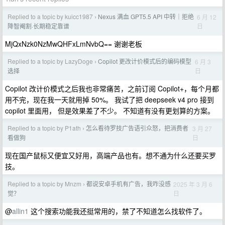
Replied to a topic by kuicc1987
Nexus 满血 GPT5.5 API 中转｜拒绝
6 月 12
›
日
降智阉割·长期稳定靠谱
MjQxNzk0NzMwQHFxLmNvbQ== 谢谢老板
Replied to a topic by LazyDoge
Copilot 更改计价模式后的编码模型
6 月 3
›
日
选择
Copilot 改计价模式之后我也非常痛苦，之前订阅 Copilot+，每个月都
用不完，现在我一天就用掉 50%。 我试了把 deepseek v4 pro 接到
copilot 里面用， 但是效果差了不少。 不知道有没有更划算的方案。
Replied to a topic by P1ath
怎么看待罗技广告语引众怒，把消费者
3 月 27
›
日
看做狗
现在国产鼠标又便宜又好用，高端产品也有。想不通为什么还要买罗
技。
Replied to a topic by Mnzm
都说安卓手机有广告，我咋没感
2025 年 3 月 6
›
日
觉？
@
allin1
这个搜索功能我还挺常用的，禁了不知道怎么找软件了。