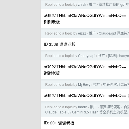
Replied to a topic by
zhlsk
推广
继续推广我的 gpt
›
›
bG92ZTNhbmR3aWNoQGdtYWlsLmNvbQ==
谢谢老板
Replied to a topic by
eizzz
推广
Claude/gpt 满
›
›
ID 3539 谢谢老板
Replied to a topic by
Chaoyeapi
推广
[福利] chao
›
›
bG92ZTNhbmR3aWNoQGdtYWlsLmNvbQ==
谢谢老板
Replied to a topic by
MyEevy
推广
中转再次开启留言
›
›
bG92ZTNhbmR3aWNoQGdtYWlsLmNvbQ=
Replied to a topic by
mndlr
推广
领赛博鸡蛋啦，自建中
›
›
Claude Fable 5 / Gemini 3.5 Flash 等全系列
ID: 201 谢谢老板