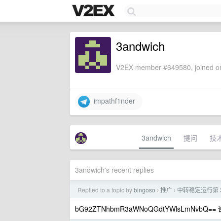
3andwich
V2EX member #649580, joined on
impathf1nder
3andwich
提问
技
3andwich's recent replies
Replied to a topic by
bingoso
推广
中转稳定运行第 3 
›
›
bG92ZTNhbmR3aWNoQGdtYWlsLmNvbQ=