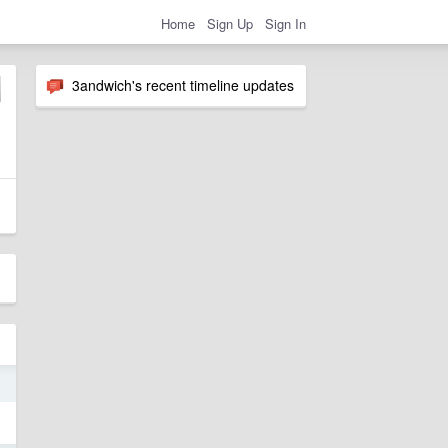
Home
Sign Up
Sign In
3andwich's recent timeline updates
5