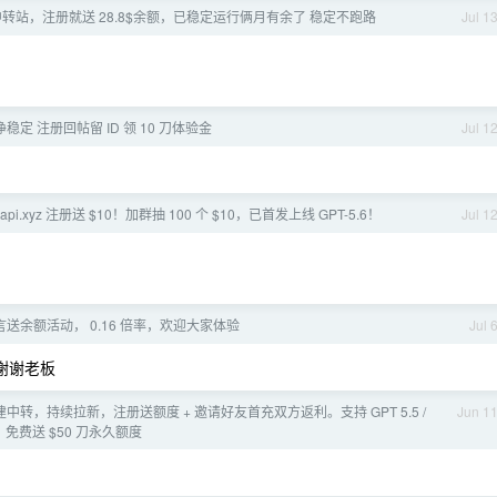
 中转站，注册就送 28.8$余额，已稳定运行俩月有余了 稳定不跑路
Jul 1
血纯净稳定 注册回帖留 ID 领 10 刀体验金
Jul 1
yeapi.xyz 注册送 $10！加群抽 100 个 $10，已首发上线 GPT-5.6！
Jul 1
送余额活动， 0.16 倍率，欢迎大家体验
Jul 
= 谢谢老板
转，持续拉新，注册送额度 + 邀请好友首充双方返利。支持 GPT 5.5 /
Jun 1
主流模型，免费送 $50 刀永久额度