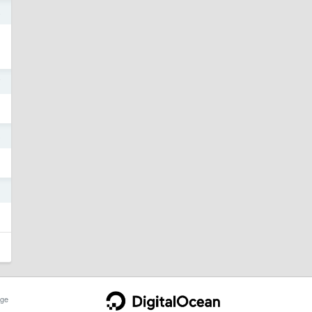
4
7
6
1
ge