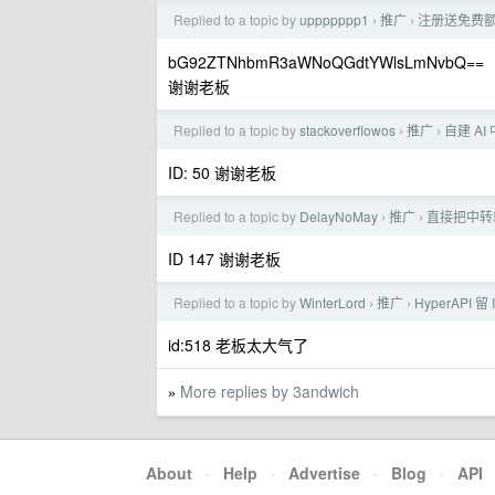
Replied to a topic by
uppppppp1
推广
注册送免费额度 支
›
›
bG92ZTNhbmR3aWNoQGdtYWlsLmNvbQ==
谢谢老板
Replied to a topic by
stackoverflowos
推广
自建 A
›
›
ID: 50 谢谢老板
Replied to a topic by
DelayNoMay
推广
直接把中转
›
›
ID 147 谢谢老板
Replied to a topic by
WinterLord
推广
HyperAPI 留 
›
›
id:518 老板太大气了
More replies by 3andwich
»
About
·
Help
·
Advertise
·
Blog
·
API