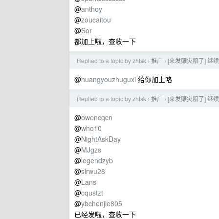
@
anthoy
@
zoucaitou
@
Sor
都加上啦，查收一下
Replied to a topic by
zhlsk
推广
[来发赈灾粮了] 继续
›
›
@
huangyouzhuguxi
给你加上咯
Replied to a topic by
zhlsk
推广
[来发赈灾粮了] 继续
›
›
@
owencqcn
@
who10
@
NightAskDay
@
MJgzs
@
legendzyb
@
sirwu28
@
Lans
@
cqustzt
@
ybchenjie805
已经发啦，查收一下