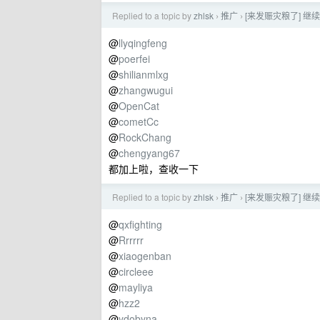
Replied to a topic by
zhlsk
推广
[来发赈灾粮了] 继续
›
›
@
llyqingfeng
@
poerfei
@
shilianmlxg
@
zhangwugui
@
OpenCat
@
cometCc
@
RockChang
@
chengyang67
都加上啦，查收一下
Replied to a topic by
zhlsk
推广
[来发赈灾粮了] 继续
›
›
@
qxfighting
@
Rrrrrr
@
xiaogenban
@
circleee
@
mayliya
@
hzz2
@
ydobyna