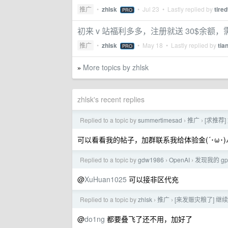
推广
•
zhlsk
•
Jul 23
• Lastly replied by
tire
PRO
初来 v 站福利多多，注册就送 30$余额
推广
•
zhlsk
•
May 18
• Lastly replied by
tia
PRO
More topics by zhlsk
»
zhlsk's recent replies
Replied to a topic by
summertimesad
推广
[求推荐
›
›
可以看看我的帖子，加群联系我给体验金(´･ω･)ﾉ(.
Replied to a topic by
gdw1986
OpenAI
发现我的 gp
›
›
@
XuHuan1025
可以接非区代充
Replied to a topic by
zhlsk
推广
[来发赈灾粮了] 继续
›
›
@
do1ng
都要叠飞了还不用，加好了