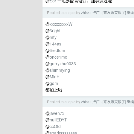
@
Sor
一般是配置没对，加群通过啦
Replied to a topic by
zhlsk
推广
[来发赈灾粮了] 继续
›
›
@
xxxxxxxxxW
@
6right
@
mfy
@
144as
@
tiredtom
@
once1mo
@
gerryzhu0033
@
shimmying
@
MinH
@
gdm
都加上啦
Replied to a topic by
zhlsk
推广
[来发赈灾粮了] 继续
›
›
@
javen73
@
nullEDYT
@
ccOfd
@
sparkssssssss