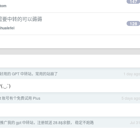
147
dtom
，需要中转的可以薅薅
128
nhualefei
] 好用的 GPT 中转站，常用的站崩了
1 day ag
_.`)
t 账号有个免费试用 Plus
5 days ag
推广我的 gpt 中转站，注册就送 28.8$余额， 稳定不跑路
Jul 3