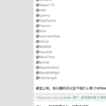
@
dapao179
@
zdkk
@
cpsony
@
GayGayUp
@
Famren
@
yhan
@
usernamehwz
@
vitozyl
@
liliuli808
@
xuyusolo
@
NoonTime
@
guanjs
@
daquandiao2
@
djasdjklafdgvf
@
hejinliangsb
都加上啦，有兴趣的可以加下咱们 q 群 [745564
Replied to a topic by
zhlsk
推广
[来发赈灾粮了] 继续
›
›