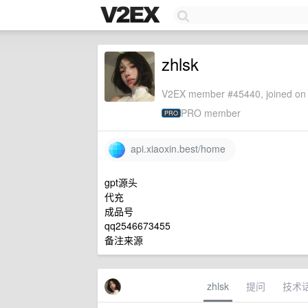
zhlsk
V2EX member #45440, joined on 
PRO member
PRO
api.xiaoxin.best/home
gpt源头
代充
成品号
qq2546673455
备注来源
zhlsk
提问
技术