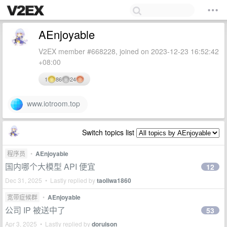
AEnjoyable
V2EX member #668228, joined on 2023-12-23 16:52:42
+08:00
1
86
24
www.iotroom.top
Switch topics list
程序员
•
AEnjoyable
国内哪个大模型 API 便宜
12
Dec 31, 2025 • Lastly replied by
taoliwa1860
宽带症候群
•
AEnjoyable
公司 IP 被送中了
53
Apr 3, 2025 • Lastly replied by
doruison