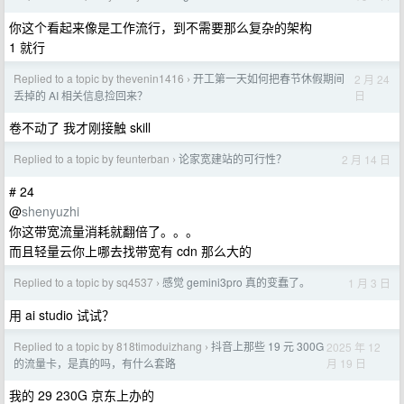
你这个看起来像是工作流行，到不需要那么复杂的架构
1 就行
Replied to a topic by thevenin1416
开工第一天如何把春节休假期间
2 月 24
›
日
丢掉的 AI 相关信息捡回来？
卷不动了 我才刚接触 skill
Replied to a topic by feunterban
论家宽建站的可行性？
2 月 14 日
›
# 24
@
shenyuzhi
你这带宽流量消耗就翻倍了。。。
而且轻量云你上哪去找带宽有 cdn 那么大的
Replied to a topic by sq4537
感觉 gemini3pro 真的变蠢了。
1 月 3 日
›
用 ai studio 试试？
Replied to a topic by 818timoduizhang
抖音上那些 19 元 300G
2025 年 12
›
月 19 日
的流量卡，是真的吗，有什么套路
我的 29 230G 京东上办的