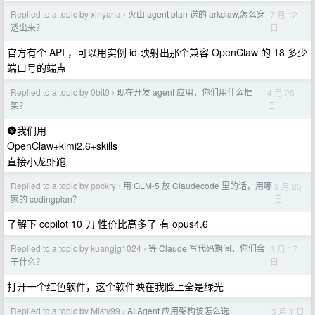
Replied to a topic by xinyana
火山 agent plan 送的 arkclaw,怎么穿
7 月 12
›
日
透出来？
官方有个 API ，可以用实例 id 映射出那个兼容 OpenClaw 的 18 多少
端口号的端点
Replied to a topic by 0bit0
现在开发 agent 应用，你们用什么框
4 月 25
›
日
架？
🌚我们用
OpenClaw+kimi2.6+skills
直接小龙虾跑
Replied to a topic by pockry
用 GLM-5 放 Claudecode 里的话，用哪
3 月 25
›
日
家的 codingplan？
了解下 copilot 10 刀 性价比高多了 有 opus4.6
Replied to a topic by kuangjg1024
等 Claude 写代码期间，你们会
3 月 17
›
日
干什么？
打开一个红色软件，这个软件映在我脸上全是绿光
Replied to a topic by Misty99
AI Agent 应用架构该怎么选
3 月 1 日
›