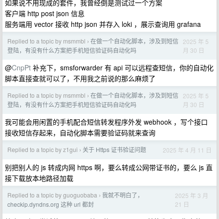
如果说不用现成的套件，我曾经倒是测试过一个方案
客户端 http post json 信息
服务端用 vector 接收 http json 并存入 loki ，展示查询用 grafana
Replied to a topic by msmmbl
在做一个自动化脚本，涉及到短信
2025 年 5
›
月 30 日
登陆，有没有什么方案把手机短信验证码自动化吗
@
CnpPt
补充下，smsforwarder 有 api 可以远程查短信，你的自动化
脚本直接查就可以了，不用我之前说的那么麻烦了
Replied to a topic by msmmbl
在做一个自动化脚本，涉及到短信
2025 年 5
›
月 30 日
登陆，有没有什么方案把手机短信验证码自动化吗
我可能会用闲置的手机配合短信转发程序外发 webhook ，写个接口
接收短信存起来，自动化脚本需要验证码就来查询
Replied to a topic by z1gui
关于 Https 证书验证问题
2025 年 4 月 11 日
›
别把别人的 js 转成内网 https 啊，要么转成公网带证书的，要么 js 直
接下载放本地路径加载
Replied to a topic by guoguobaba
我就不明白了，
2025 年 3 月
›
21 日
checkip.dyndns.org 这种 url 都封