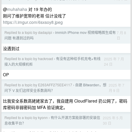
@
muhahaha
对 19 年办的
刚问了维护宽带的老哥 估计没戏了
https://i.imgur.com/6sxsoy8.jpeg
Replied to a topic by dadapipi
immich iPhone mov 视频缩略图生成有
7 月 8
›
日
问题 有遇到过的吗
没遇到过
Replied to a topic by hackroad
有没有这种给手机充电+有线
2025 年 7 月
›
24 日
接入的大规模机柜
OP
Replied to a topic by E263AFF275EE4117
自建 Bitwarden，想
2025 年 7
›
月 9 日
问下 V 友们这样安全系数高吗？
比我安全系数高姥姥家去了，我自建用 CloudFlared 扔公网了，密码
库密码非弱密码加 MFA 验证搞定。
Replied to a topic by kyonn
有什么开源方案能部署的安装信
2025 年 5 月
›
30 日
息收集平台？