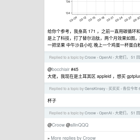
给你个参考，我身高 171 ，之前一直用碳循
是上了科技，打了替尔泊肽，两个月效果如图，
一把坚果 中午沙县小吃 晚上一个鸡蛋一杯蛋白
Replied to a topic by
Croow
OpenAI
大佬们， 51 
›
›
@
bocchiair
#45
大佬，我现在是土耳其区 appleid ，想买 gp
Replied to a topic by
GensKinsey
买买买
各位今年 
›
›
杯子
Replied to a topic by
Croow
OpenAI
大佬们， 51 
›
›
@
Croow
@
allinQQQ
More replies by Croow
»