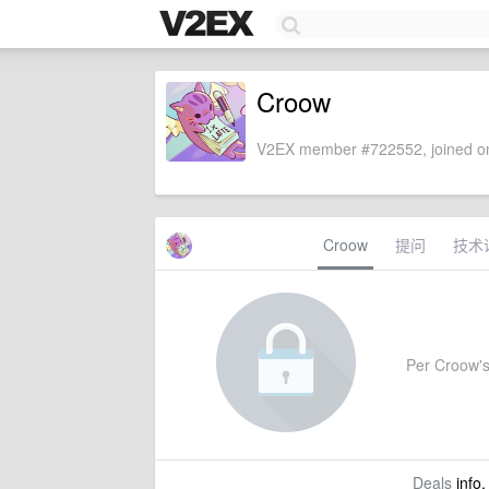
Croow
V2EX member #722552, joined on
Croow
提问
技术
Per Croow's 
Deals
info,