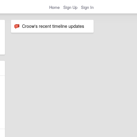
Home
Sign Up
Sign In
Croow's recent timeline updates