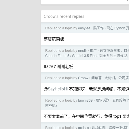
Croow's recent replies
Replied to a topic by
easylee
酷工作
现在 Python
›
›
薪资范围呢
Replied to a topic by
mndlr
推广
领赛博鸡蛋啦，自建中
›
›
Claude Fable 5 / Gemini 3.5 Flash 等全系列
ID 767 谢谢老板
Replied to a topic by
Croow
问与答
大佬们，公司搞的
›
›
@
SayHelloHi
不知道呀，我就是想问呢，不知道
Replied to a topic by
lumm369
职场话题
公司给每个
›
›
前些呢？
不要太靠前了，在中间位置就行，免得 top1 
Replied to a topic by
gcdsss
职场话题
请教一下你
›
›