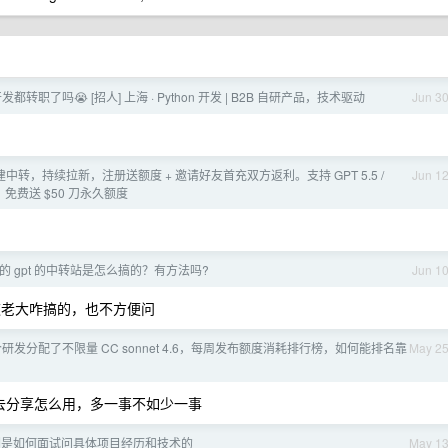
 开发都转职了吗😭 [招人] 上海 · Python 开发 | B2B 自研产品，技术驱动
Jun 3
转，持续拉新，注册送额度 + 邀请好友首充双方返利。支持 GPT 5.5 /
Jun 1
主流模型，免费送 $50 刀永久额度
 gpt 的中转站是怎么搞的？有方法吗?
Jun 1
老大咋搞的，也不方便问
研发分配了不限量 CC sonnet 4.6，每周发布额度消耗排行榜，如何能排名靠
May 2
要去分享怎么用，多一事不如少一事
们是如何面试问具体项目经历和技术的
May 1