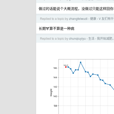
做过的话能说个大概流程，没做过只能这样回
Replied to a topic by
zhangfeiwudi
健康
V 友们有
›
›
长期🫎算不算是一种病
Replied to a topic by
chunqiuyiyu
生活
我开始减肥
›
›