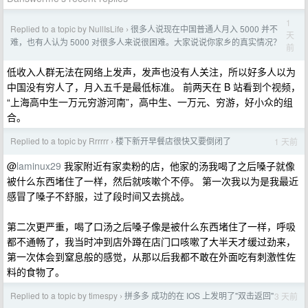
1
Replied to a topic by NullIsLife
很多人说现在中国普通人月入 5000 并不
›
天
难，也有人认为 5000 对很多人来说很困难。大家说说你家乡的真实情况？
前
低收入人群无法在网络上发声，发声也没有人关注，所以好多人以为
中国没有穷人了，月入五千是最低标准。 前两天在 B 站看到个视频，
“上海高中生一万元穷游河南”，高中生、一万元、穷游，好小众的组
合。
Replied to a topic by Rrrrrr
楼下新开早餐店很快又要倒闭了
1 天前
›
@
laminux29
我家附近有家卖粉的店，他家的汤我喝了之后嗓子就像
被什么东西堵住了一样，然后就咳嗽个不停。 第一次我以为是我最近
感冒了嗓子不舒服，过了段时间又去挑战。
第二次更严重，喝了口汤之后嗓子像是被什么东西堵住了一样，呼吸
都不通畅了，我当时冲到店外蹲在店门口咳嗽了大半天才缓过劲来，
第一次体会到窒息般的感觉，从那以后我都不敢在外面吃有刺激性佐
料的食物了。
Replied to a topic by timespy
拼多多 成功的在 IOS 上发明了"双击返回"
3 天前
›