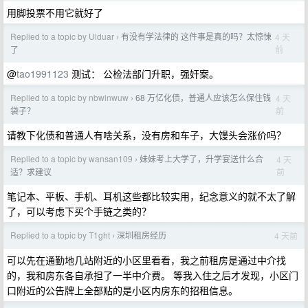
用脚投票不用它就好了
Replied to a topic by Ulduar
有没有学法律的 这件事是真的吗？太惊悚
4 天
›
前
了
@
tao1991123
测试： 公检法部门升职，强奸案。
Replied to a topic by nbwinwuw
68 万亿化债，普通人应该怎么保住钱
4 天
›
前
袋子？
请教下化债和普通人有啥关系，没有房和车子，大馒头会涨价吗？
Replied to a topic by wansan109
妹妹考上大学了，升学宴送什么合
4 天
›
前
适？求建议
笔记本、平板、手机、耳机这些都比较实用，纪念意义的就不太了解
了，可以考虑下买个手链之类的？
Replied to a topic by T1ght
深圳租房经历
4 天前
›
可以先在通勤地几站附近的小区里看看，我之前租房是通过中介找
的，我和房东各自承担了一半中介费。 等我入住之后才发现，小区门
口附近的公告牌上全部贴的是小区内房东的招租信息。