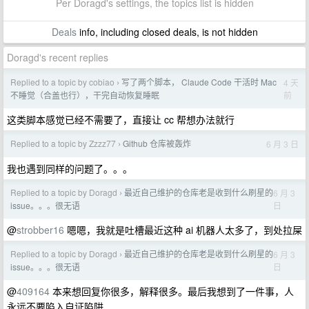
Per Doragd's settings, the topics list is hidden
Deals
info, including closed deals, is not hidden
Doragd's recent replies
Replied to a topic by cobiao
写了两个脚本， Claude Code 干活时 Mac
4 天
›
前
不睡觉（合盖也行），干完自动恢复睡眠
这类脚本感觉已经不需要了，直接让 cc 帮想办法就行
Replied to a topic by Zzzz77
Github 仓库被轰炸
6 月 3 日
›
我也遇到同样的问题了。。。
Replied to a topic by Doragd
最近自己维护的仓库老是收到什么刷星的
6 月 3
›
日
issue。。。很无语
@
strobber16
嗯嗯，我就是吐槽最近这种 ai 机器人太多了，到处拉屎
Replied to a topic by Doragd
最近自己维护的仓库老是收到什么刷星的
6 月 3
›
日
issue。。。很无语
@
409164
本来想回复你很多，解释很多。最后我想到了一件事，人
永远不要陷入自证陷阱