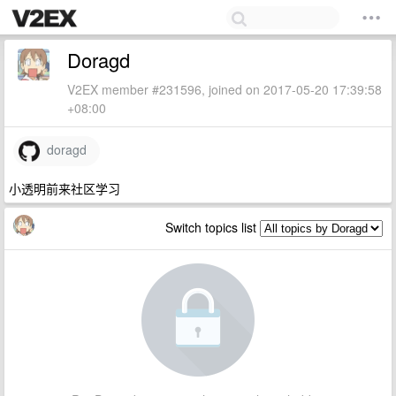
Doragd
V2EX member #231596, joined on 2017-05-20 17:39:58
+08:00
doragd
小透明前来社区学习
Switch topics list