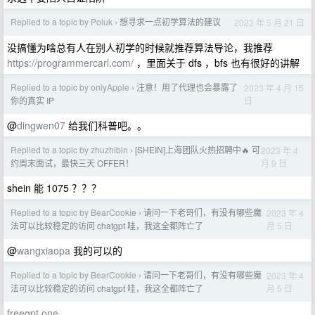
Replied to a topic by Poluk
想寻求一点初学算法的建议
2023 年 5 月 21 日
›
没搞懂为啥总有人在别人初学的时候就推荐算法导论，我推荐
https://programmercarl.com/
，里面关于 dfs ，bfs 也有很好的讲解
Replied to a topic by onlyApple
注意！用了代理也会暴露了
2023 年 4 月 15
›
日
你的真实 IP
@
dingwen07
给我们科普吧。。
Replied to a topic by zhuzhibin
[SHEIN]上海团队火热招聘中🔥 可
2023 年 4
›
月 9 日
约周末面试，最快三天 OFFER！
shein 能 1075 ？？？
Replied to a topic by BearCookie
请问一下老哥们，有没有哪些魔
2023 年 4
›
月 5 日
法可以比较稳定的访问 chatgpt 哇，我这全都阵亡了
@
wangxiaopa
我的可以的
Replied to a topic by BearCookie
请问一下老哥们，有没有哪些魔
2023 年 4
›
月 5 日
法可以比较稳定的访问 chatgpt 哇，我这全都阵亡了
freegpt.one