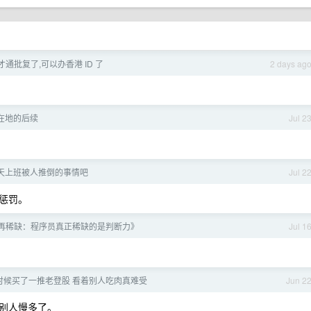
才通批复了,可以办香港 ID 了
2 days ag
在地的后续
Jul 2
天上班被人推倒的事情吧
Jul 2
惩罚。
再稀缺：程序员真正稀缺的是判断力》
Jul 1
时候买了一推老登股 看着别人吃肉真难受
Jun 2
别人慢多了。