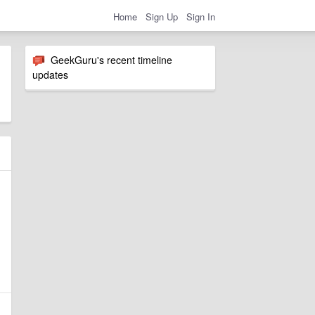
Home
Sign Up
Sign In
GeekGuru's recent timeline
updates