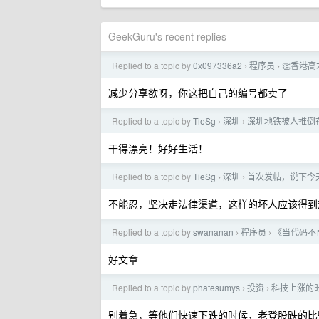
GeekGuru's recent replies
Replied to a topic by
0x097336a2
程序员
👏香港高
›
›
减少分享欲呀，你这把自己的编号都卖了
Replied to a topic by
TieSg
深圳
深圳地铁被人推倒
›
›
干得漂亮！好好生活！
Replied to a topic by
TieSg
深圳
首次发帖，说下今
›
›
不能忍，坚决走法律渠道，这样的坏人应该得到
Replied to a topic by
swananan
程序员
《当代码不
›
›
好文章
Replied to a topic by
phatesumys
投资
科技上涨的
›
›
别着急，等他们快速下跌的时候，老登股跌的比