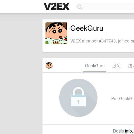
GeekGuru
V2EX member #647743, joined on
GeekGuru
提问
技
Per GeekGuru
Deals
info,