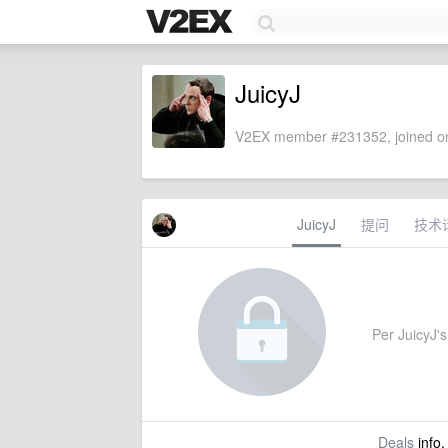
JuicyJ
V2EX member #231352, joined on
JuicyJ
提问
技术
Per JuicyJ's 
Deals
info,