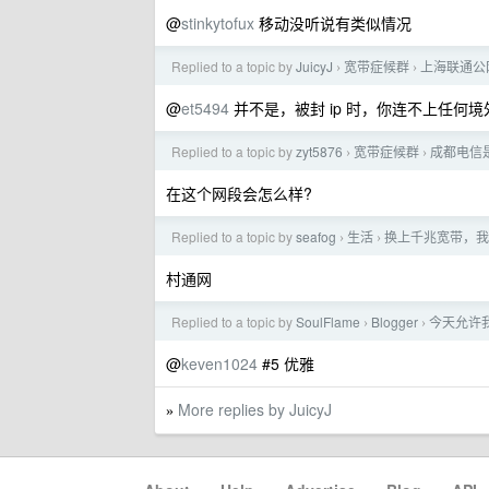
@
stinkytofux
移动没听说有类似情况
Replied to a topic by
JuicyJ
宽带症候群
上海联通公网
›
›
@
et5494
并不是，被封 ip 时，你连不上任何境外
Replied to a topic by
zyt5876
宽带症候群
成都电信
›
›
在这个网段会怎么样?
Replied to a topic by
seafog
生活
换上千兆宽带，我才
›
›
村通网
Replied to a topic by
SoulFlame
Blogger
今天允许
›
›
@
keven1024
#5 优雅
More replies by JuicyJ
»