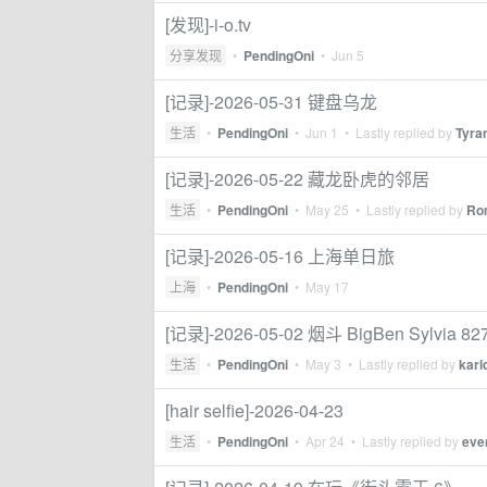
[发现]-i-o.tv
分享发现
•
PendingOni
•
Jun 5
[记录]-2026-05-31 键盘乌龙
生活
•
PendingOni
•
Jun 1
• Lastly replied by
Tyra
[记录]-2026-05-22 藏龙卧虎的邻居
生活
•
PendingOni
•
May 25
• Lastly replied by
Ro
[记录]-2026-05-16 上海单日旅
上海
•
PendingOni
•
May 17
[记录]-2026-05-02 烟斗 BigBen Sylvia 82
生活
•
PendingOni
•
May 3
• Lastly replied by
karl
[hair selfie]-2026-04-23
生活
•
PendingOni
•
Apr 24
• Lastly replied by
eve