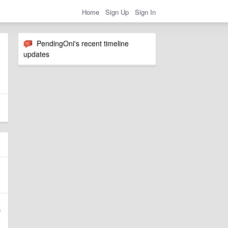
Home
Sign Up
Sign In
PendingOni's recent timeline
updates