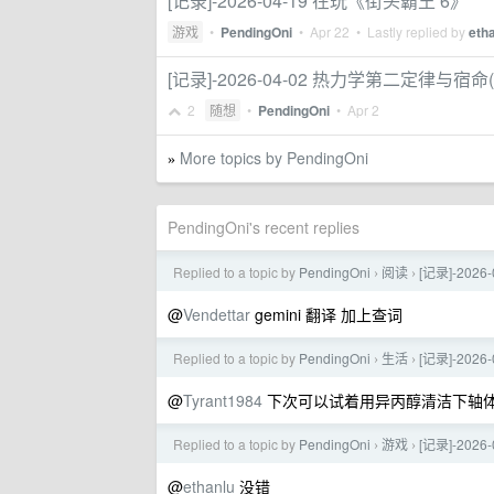
[记录]-2026-04-19 在玩《街头霸王 6》
游戏
•
PendingOni
•
Apr 22
• Lastly replied by
eth
[记录]-2026-04-02 热力学第二定律与宿命(
2
随想
•
PendingOni
•
Apr 2
More topics by PendingOni
»
PendingOni's recent replies
Replied to a topic by
PendingOni
阅读
[记录]-202
›
›
@
Vendettar
gemini 翻译 加上查词
Replied to a topic by
PendingOni
生活
[记录]-2026
›
›
@
Tyrant1984
下次可以试着用异丙醇清洁下轴
Replied to a topic by
PendingOni
游戏
[记录]-202
›
›
@
ethanlu
没错