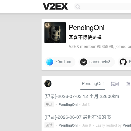
PendingOni
悲喜不惊便是禅
V2EX member #585998, joined on
k0m1.cc
sansdavin8
K
PendingOni
提问
技
[记录]-2026-07-03 12 个月 22600km
生活
•
PendingOni
•
Jul 3
[记录]-2026-06-07 最近在读的书
阅读
•
PendingOni
•
Jun 8
• Lastly replied by
Pend