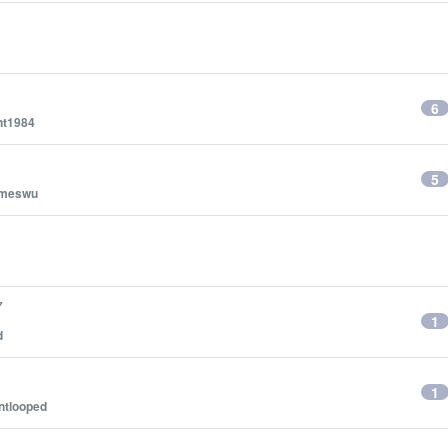
6
nt1984
5
meswu
7
1
d
1
ntlooped