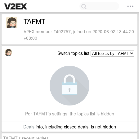
TAFMT
V2EX member #492757, joined on 2020-06-02 13:44:20
+08:00
Switch topics list
Per TAFMT's settings, the topics list is hidden
Deals
info, including closed deals, is not hidden
TAFMT's recent replies