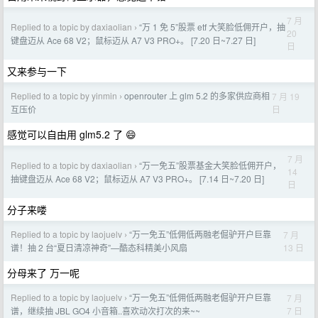
7 月
Replied to a topic by daxiaolian
“万 1 免 5”股票 etf 大笑脸低佣开户，抽
›
20
键盘迈从 Ace 68 V2；鼠标迈从 A7 V3 PRO+。 [7.20 日~7.27 日]
日
又来参与一下
Replied to a topic by yinmin
openrouter 上 glm 5.2 的多家供应商相
7 月 19
›
日
互压价
感觉可以自由用 glm5.2 了 😄
7 月
Replied to a topic by daxiaolian
“万一免五”股票基金大笑脸低佣开户，
›
14
抽键盘迈从 Ace 68 V2；鼠标迈从 A7 V3 PRO+。 [7.14 日~7.20 日]
日
分子来喽
Replied to a topic by laojuelv
“万一免五”低佣低两融老倔驴开户巨靠
7 月
›
13 日
谱！抽 2 台“夏日清凉神奇”—酷态科精美小风扇
分母来了 万一呢
Replied to a topic by laojuelv
“万一免五”低佣低两融老倔驴开户巨靠
7 月
›
7 日
谱，继续抽 JBL GO4 小音箱..喜欢动次打次的来~~