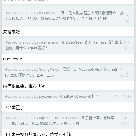
4
Replied to a topic by daxiaolian
“万 1 免 5”股票基金大笑脸低佣开户，抽
›
天
键盘迈从 Ace 68 V2；鼠标迈从 A7 V3 PRO+。 [8.3 日~8.10 日]
前
来喽来喽
Replied to a topic by desususula
在 DeepSeek 官方 Harness 没有出来
7 天
›
前
之前，用什么 Agent 更好？
opencode
Replied to a topic by YoungKing6
要给 intel Macbook Air 升级， m2
7 月
›
26 日
16+256 还是 m3 8+256，二选一
内存很重要，推荐 16g
Replied to a topic by jaysonmac
ChatGPT/Codex 都挂了
7 月 26 日
›
已经重置了
Replied to a topic by kqq19930511
macbook 显示器推荐，分辨率
7 月
›
23 日
4k、5k 都可以，预算 5000 以内，不要 dell 的
自用未来视野的显示器，感觉还不错